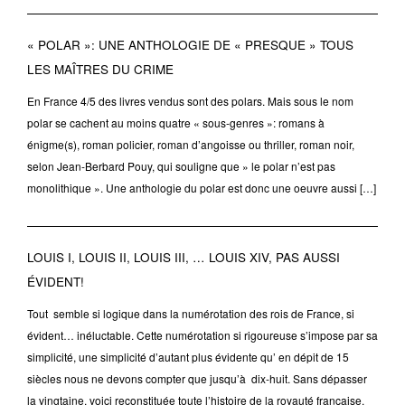
« POLAR »: UNE ANTHOLOGIE DE « PRESQUE » TOUS
LES MAÎTRES DU CRIME
En France 4/5 des livres vendus sont des polars. Mais sous le nom
polar se cachent au moins quatre « sous-genres »: romans à
énigme(s), roman policier, roman d’angoisse ou thriller, roman noir,
selon Jean-Berbard Pouy, qui souligne que » le polar n’est pas
monolithique ». Une anthologie du polar est donc une oeuvre aussi […]
LOUIS I, LOUIS II, LOUIS III, … LOUIS XIV, PAS AUSSI
ÉVIDENT!
Tout semble si logique dans la numérotation des rois de France, si
évident… inéluctable. Cette numérotation si rigoureuse s’impose par sa
simplicité, une simplicité d’autant plus évidente qu’ en dépit de 15
siècles nous ne devons compter que jusqu’à dix-huit. Sans dépasser
la vingtaine, voici reconstituée toute l’histoire de la royauté française.