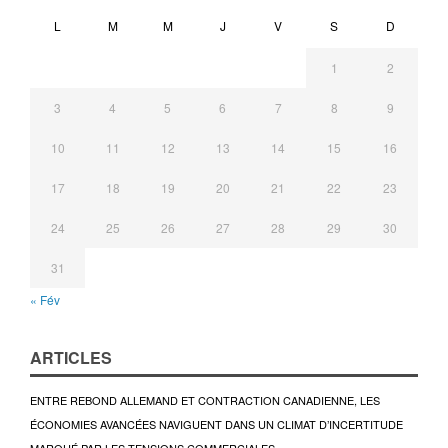
L
M
M
J
V
S
D
1
2
3
4
5
6
7
8
9
10
11
12
13
14
15
16
17
18
19
20
21
22
23
24
25
26
27
28
29
30
31
« Fév
ARTICLES
ENTRE REBOND ALLEMAND ET CONTRACTION CANADIENNE, LES
ÉCONOMIES AVANCÉES NAVIGUENT DANS UN CLIMAT D’INCERTITUDE