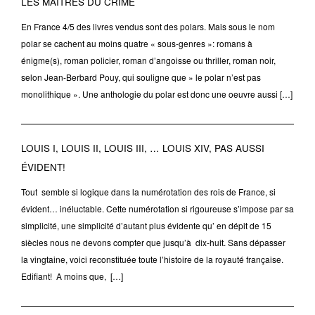
LES MAÎTRES DU CRIME
En France 4/5 des livres vendus sont des polars. Mais sous le nom
polar se cachent au moins quatre « sous-genres »: romans à
énigme(s), roman policier, roman d’angoisse ou thriller, roman noir,
selon Jean-Berbard Pouy, qui souligne que » le polar n’est pas
monolithique ». Une anthologie du polar est donc une oeuvre aussi […]
LOUIS I, LOUIS II, LOUIS III, … LOUIS XIV, PAS AUSSI
ÉVIDENT!
Tout semble si logique dans la numérotation des rois de France, si
évident… inéluctable. Cette numérotation si rigoureuse s’impose par sa
simplicité, une simplicité d’autant plus évidente qu’ en dépit de 15
siècles nous ne devons compter que jusqu’à dix-huit. Sans dépasser
la vingtaine, voici reconstituée toute l’histoire de la royauté française.
Edifiant! A moins que, […]