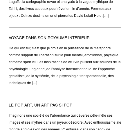
Lagaffe, la cartographie revue et analysée à la vague mythique de
Tahiti, des livres cadeaux pour rêver en fin d’année. Femmes aux
bijoux : Quinze destins en or et pierreries David Lelait-Helo, […]
VOYAGE DANS SON ROYAUME INTERIEUR
Ce qui est sûr, c’est que je crois en la puissance de la métaphore
comme support de libération sur le plan mental, émotionnel, physique
et même spirituel. Les inspirations de ce livre puisent aux sources de la
psychologie jungienne, de l'analyse transactionnelle, de l’approche
gestaltiste, de la systémie, de la psychologie transpersonnelle, des
techniques de […]
LE POP ART, UN ART PAS SI POP
Imaginons une société de l’abondance qui déverse pêle-mêle ses
images et ses mythes dans un joyeux désordre. Avec enthousiasme ale
monde anglo-saxon des années 5O entasse, dans son caddy de