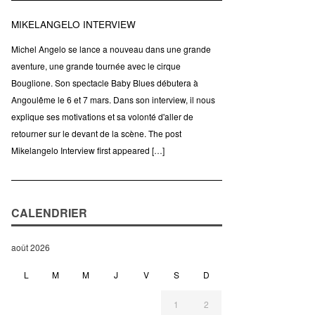
MIKELANGELO INTERVIEW
Michel Angelo se lance a nouveau dans une grande
aventure, une grande tournée avec le cirque
Bouglione. Son spectacle Baby Blues débutera à
Angoulême le 6 et 7 mars. Dans son interview, il nous
explique ses motivations et sa volonté d'aller de
retourner sur le devant de la scène. The post
Mikelangelo Interview first appeared […]
CALENDRIER
août 2026
L
M
M
J
V
S
D
1
2