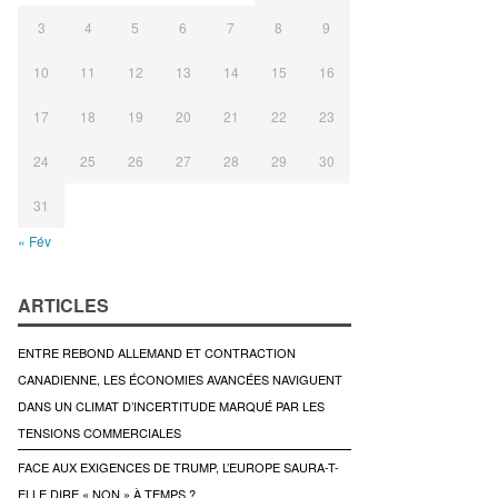
3
4
5
6
7
8
9
10
11
12
13
14
15
16
17
18
19
20
21
22
23
24
25
26
27
28
29
30
31
« Fév
ARTICLES
ENTRE REBOND ALLEMAND ET CONTRACTION
CANADIENNE, LES ÉCONOMIES AVANCÉES NAVIGUENT
DANS UN CLIMAT D’INCERTITUDE MARQUÉ PAR LES
TENSIONS COMMERCIALES
FACE AUX EXIGENCES DE TRUMP, L’EUROPE SAURA-T-
ELLE DIRE « NON » À TEMPS ?