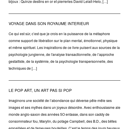
bijoux : Quinze destins en or et pierreries David Lelait-Helo, […]
VOYAGE DANS SON ROYAUME INTERIEUR
Ce qui est sûr, c’est que je crois en la puissance de la métaphore
comme support de libération sur le plan mental, émotionnel, physique
et même spirituel. Les inspirations de ce livre puisent aux sources de la
psychologie jungienne, de l'analyse transactionnelle, de l’approche
gestaltiste, de la systémie, de la psychologie transpersonnelle, des
techniques de […]
LE POP ART, UN ART PAS SI POP
Imaginons une société de l’abondance qui déverse pêle-mêle ses
images et ses mythes dans un joyeux désordre. Avec enthousiasme ale
monde anglo-saxon des années 5O entasse, dans son caddy de
consommateur fou, Marylin, du potage Campbell, des B.D., des bêtes
empaillées et de fameuses bouteilles. C’est le temps des jours heureux