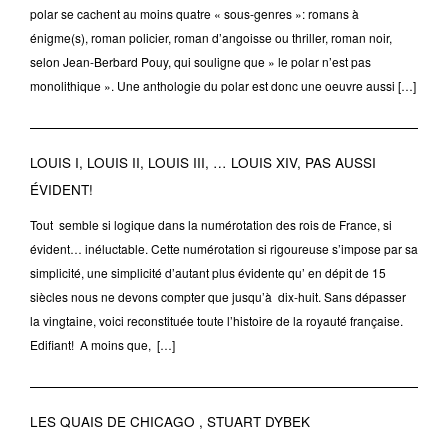
polar se cachent au moins quatre « sous-genres »: romans à
énigme(s), roman policier, roman d’angoisse ou thriller, roman noir,
selon Jean-Berbard Pouy, qui souligne que » le polar n’est pas
monolithique ». Une anthologie du polar est donc une oeuvre aussi […]
LOUIS I, LOUIS II, LOUIS III, … LOUIS XIV, PAS AUSSI
ÉVIDENT!
Tout semble si logique dans la numérotation des rois de France, si
évident… inéluctable. Cette numérotation si rigoureuse s’impose par sa
simplicité, une simplicité d’autant plus évidente qu’ en dépit de 15
siècles nous ne devons compter que jusqu’à dix-huit. Sans dépasser
la vingtaine, voici reconstituée toute l’histoire de la royauté française.
Edifiant! A moins que, […]
LES QUAIS DE CHICAGO , STUART DYBEK