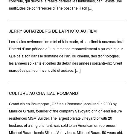
concrète, qui dévoile la réalité derrière les fantasmes, car il existe une
multitudes de conférences d’ The post The Hack […]
JERRY SCHATZBERG DE LA PHOTO AU FILM
Les sixties reviennent en effet et à la mode, et suscitent à nouveau tout
l’intérêt d’une période où un immense renouvellement a pu voir le jour.
Que cela soit dans le domaine de l’art, du cinéma, des technologies,
les années soixante et celles du début des années soixante-dix furent
marquées par leur inventivité et audace: […]
CULTURE AU CHÂTEAU POMMARD
Grand vin en Bourgogne , Château Pommard, acquired in 2003 by
Maurice Giraud, founder of the company Savoyard of high-end leisure
residences MGM Builder. The largest private vineyard of with 20
hectares of a single tenant, was sold to an American entrepreneur
Michael Baum. Iconic Silicon Valley boss, Michael Baum, 50 years old,