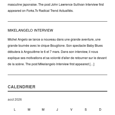
masculine japonaise. The post John Lawrence Sullivan Interview first
appeared on Forks.Tv Radical Trend Actualités.
MIKELANGELO INTERVIEW
Michel Angelo se lance a nouveau dans une grande aventure, une
grande tournée avec le cirque Bouglione. Son spectacle Baby Blues
débutera à Angoulême le 6 et 7 mars. Dans son interview, il nous
explique ses motivations et sa volonté d'aller de retourner sur le devant
de la scène. The post Mikelangelo Interview first appeared […]
CALENDRIER
août 2026
L
M
M
J
V
S
D