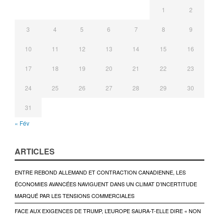
1
2
3
4
5
6
7
8
9
10
11
12
13
14
15
16
17
18
19
20
21
22
23
24
25
26
27
28
29
30
31
« Fév
ARTICLES
ENTRE REBOND ALLEMAND ET CONTRACTION CANADIENNE, LES
ÉCONOMIES AVANCÉES NAVIGUENT DANS UN CLIMAT D’INCERTITUDE
MARQUÉ PAR LES TENSIONS COMMERCIALES
FACE AUX EXIGENCES DE TRUMP, L’EUROPE SAURA-T-ELLE DIRE « NON