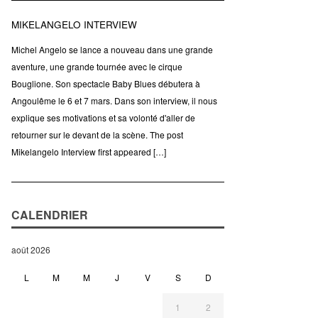
MIKELANGELO INTERVIEW
Michel Angelo se lance a nouveau dans une grande
aventure, une grande tournée avec le cirque
Bouglione. Son spectacle Baby Blues débutera à
Angoulême le 6 et 7 mars. Dans son interview, il nous
explique ses motivations et sa volonté d'aller de
retourner sur le devant de la scène. The post
Mikelangelo Interview first appeared […]
CALENDRIER
août 2026
L
M
M
J
V
S
D
1
2