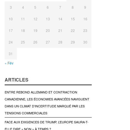
3
4
5
6
7
8
9
10
11
12
13
14
15
16
17
18
19
20
21
22
23
24
25
26
27
28
29
30
31
« Fév
ARTICLES
ENTRE REBOND ALLEMAND ET CONTRACTION
CANADIENNE, LES ÉCONOMIES AVANCÉES NAVIGUENT
DANS UN CLIMAT D’INCERTITUDE MARQUÉ PAR LES
TENSIONS COMMERCIALES
FACE AUX EXIGENCES DE TRUMP, L’EUROPE SAURA-T-
ELLE DIRE « NON » À TEMPS ?