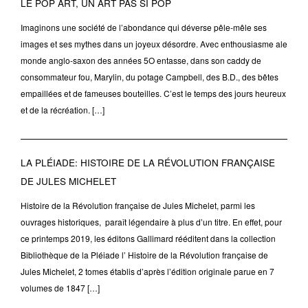
LE POP ART, UN ART PAS SI POP
Imaginons une société de l’abondance qui déverse pêle-mêle ses
images et ses mythes dans un joyeux désordre. Avec enthousiasme ale
monde anglo-saxon des années 5O entasse, dans son caddy de
consommateur fou, Marylin, du potage Campbell, des B.D., des bêtes
empaillées et de fameuses bouteilles. C’est le temps des jours heureux
et de la récréation. […]
LA PLÉIADE: HISTOIRE DE LA RÉVOLUTION FRANÇAISE
DE JULES MICHELET
Histoire de la Révolution française de Jules Michelet, parmi les
ouvrages historiques, paraît légendaire à plus d’un titre. En effet, pour
ce printemps 2019, les éditons Gallimard rééditent dans la collection
Bibliothèque de la Pléiade l’ Histoire de la Révolution française de
Jules Michelet, 2 tomes établis d’après l’édition originale parue en 7
volumes de 1847 […]