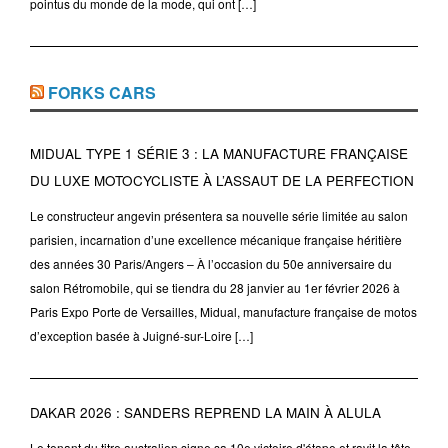
pointus du monde de la mode, qui ont […]
FORKS CARS
MIDUAL TYPE 1 SÉRIE 3 : LA MANUFACTURE FRANÇAISE
DU LUXE MOTOCYCLISTE À L’ASSAUT DE LA PERFECTION
Le constructeur angevin présentera sa nouvelle série limitée au salon
parisien, incarnation d’une excellence mécanique française héritière
des années 30 Paris/Angers – À l’occasion du 50e anniversaire du
salon Rétromobile, qui se tiendra du 28 janvier au 1er février 2026 à
Paris Expo Porte de Versailles, Midual, manufacture française de motos
d’exception basée à Juigné-sur-Loire […]
DAKAR 2026 : SANDERS REPREND LA MAIN À ALULA
Le tenant du titre australien signe sa 10e victoire d'étape et ravit la tête