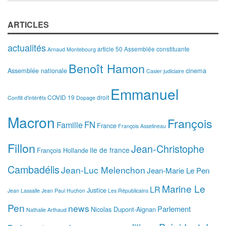
ARTICLES
actualités
article 50
Assemblée constituante
Arnaud Montebourg
Benoît Hamon
Assemblée nationale
cinema
Casier judiciaire
Emmanuel
COVID 19
droit
Conflit d'intérêts
Dopage
Macron
François
FN
Famille
France
François Asselineau
Fillon
Jean-Christophe
Ile de france
François Hollande
Cambadélis
Jean-Luc Melenchon
Jean-Marie Le Pen
Marine Le
LR
Justice
Jean Lassalle
Jean Paul Huchon
Les Républicains
Pen
news
Parlement
Nicolas Dupont-Aignan
Nathalie Arthaud