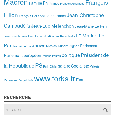
Macron
François
FN
Famille
France
François Asselineau
Fillon
Jean-Christophe
Ile de france
François Hollande
Cambadélis
Jean-Luc Melenchon
Jean-Marie Le Pen
Marine Le
LR
Justice
Jean Lassalle
Jean Paul Huchon
Les Républicains
Pen
news
Parlement
Nicolas Dupont-Aignan
Nathalie Arthaud
politique
Président de
Parlement européen
Philippe Poutou
PS
la République
salaire
Socialiste
Valerie
Ruth Elkrief
www.forks.fr
État
Pecresse
Vierge Marie
RECHERCHE