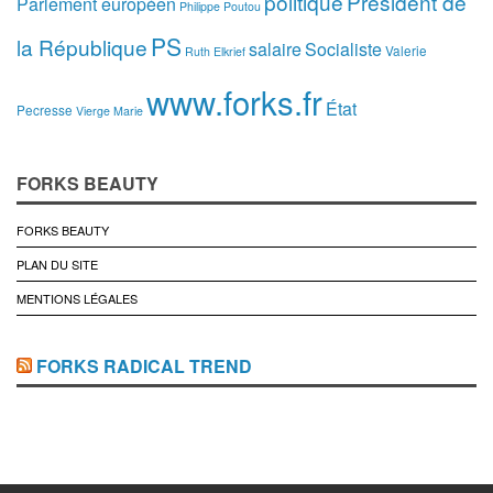
politique
Président de
Parlement européen
Philippe Poutou
PS
la République
salaire
Socialiste
Valerie
Ruth Elkrief
www.forks.fr
État
Pecresse
Vierge Marie
FORKS BEAUTY
FORKS BEAUTY
PLAN DU SITE
MENTIONS LÉGALES
FORKS RADICAL TREND