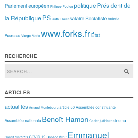
politique
Président de
Parlement européen
Philippe Poutou
PS
la République
salaire
Socialiste
Valerie
Ruth Elkrief
www.forks.fr
État
Pecresse
Vierge Marie
RECHERCHE
ARTICLES
actualités
article 50
Assemblée constituante
Arnaud Montebourg
Benoît Hamon
Assemblée nationale
cinema
Casier judiciaire
Emmanuel
COVID 19
droit
Conflit d'intérêts
Dopage