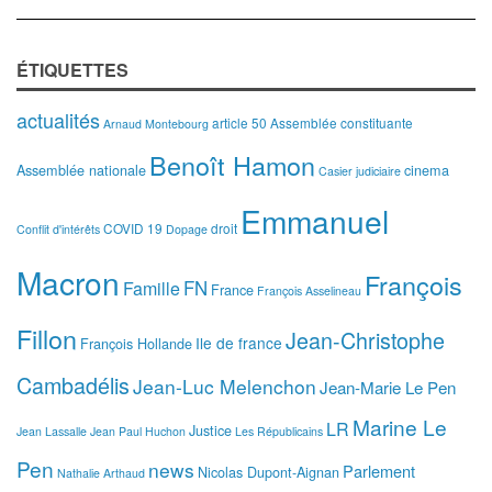
ÉTIQUETTES
actualités
article 50
Assemblée constituante
Arnaud Montebourg
Benoît Hamon
Assemblée nationale
cinema
Casier judiciaire
Emmanuel
COVID 19
droit
Conflit d'intérêts
Dopage
Macron
François
FN
Famille
France
François Asselineau
Fillon
Jean-Christophe
Ile de france
François Hollande
Cambadélis
Jean-Luc Melenchon
Jean-Marie Le Pen
Marine Le
LR
Justice
Jean Lassalle
Jean Paul Huchon
Les Républicains
Pen
news
Parlement
Nicolas Dupont-Aignan
Nathalie Arthaud