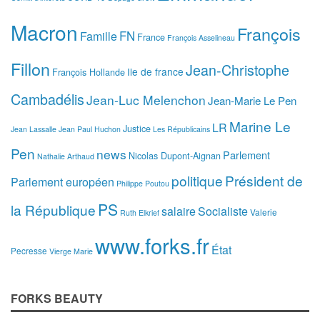
Macron
François
FN
Famille
France
François Asselineau
Fillon
Jean-Christophe
Ile de france
François Hollande
Cambadélis
Jean-Luc Melenchon
Jean-Marie Le Pen
Marine Le
LR
Justice
Jean Lassalle
Jean Paul Huchon
Les Républicains
Pen
news
Parlement
Nicolas Dupont-Aignan
Nathalie Arthaud
politique
Président de
Parlement européen
Philippe Poutou
PS
la République
salaire
Socialiste
Valerie
Ruth Elkrief
www.forks.fr
État
Pecresse
Vierge Marie
FORKS BEAUTY