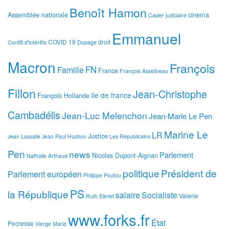
Benoît Hamon
Assemblée nationale
cinema
Casier judiciaire
Emmanuel
COVID 19
droit
Conflit d'intérêts
Dopage
Macron
François
FN
Famille
France
François Asselineau
Fillon
Jean-Christophe
Ile de france
François Hollande
Cambadélis
Jean-Luc Melenchon
Jean-Marie Le Pen
Marine Le
LR
Justice
Jean Lassalle
Jean Paul Huchon
Les Républicains
Pen
news
Parlement
Nicolas Dupont-Aignan
Nathalie Arthaud
politique
Président de
Parlement européen
Philippe Poutou
PS
la République
salaire
Socialiste
Valerie
Ruth Elkrief
www.forks.fr
État
Pecresse
Vierge Marie