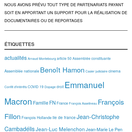
NOUS AVONS PRÉVU TOUT TYPE DE PARTENARIATS PAYANT
SOIT EN APPORTANT UN SUPPORT POUR LA RÉALISATION DE
DOCUMENTAIRES OU DE REPORTAGES
ÉTIQUETTES
actualités
article 50
Assemblée constituante
Arnaud Montebourg
Benoît Hamon
Assemblée nationale
cinema
Casier judiciaire
Emmanuel
COVID 19
droit
Conflit d'intérêts
Dopage
Macron
François
FN
Famille
France
François Asselineau
Fillon
Jean-Christophe
Ile de france
François Hollande
Cambadélis
Jean-Luc Melenchon
Jean-Marie Le Pen