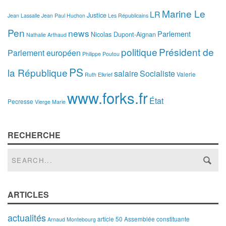
Marine Le
LR
Justice
Jean Lassalle
Jean Paul Huchon
Les Républicains
Pen
news
Parlement
Nicolas Dupont-Aignan
Nathalie Arthaud
politique
Président de
Parlement européen
Philippe Poutou
PS
la République
salaire
Socialiste
Valerie
Ruth Elkrief
www.forks.fr
État
Pecresse
Vierge Marie
RECHERCHE
ARTICLES
actualités
article 50
Assemblée constituante
Arnaud Montebourg