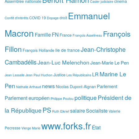
Assemblée nationale
cinema
Casier judiciaire
Emmanuel
COVID 19
droit
Conflit d'intérêts
Dopage
Macron
François
FN
Famille
France
François Asselineau
Fillon
Jean-Christophe
Ile de france
François Hollande
Cambadélis
Jean-Luc Melenchon
Jean-Marie Le Pen
Marine Le
LR
Justice
Jean Lassalle
Jean Paul Huchon
Les Républicains
Pen
news
Parlement
Nicolas Dupont-Aignan
Nathalie Arthaud
politique
Président de
Parlement européen
Philippe Poutou
PS
la République
salaire
Socialiste
Valerie
Ruth Elkrief
www.forks.fr
État
Pecresse
Vierge Marie