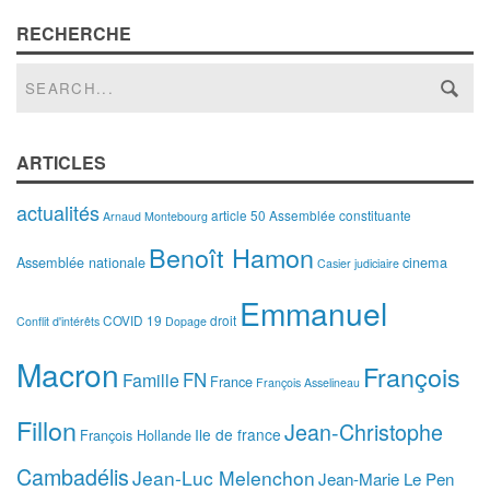
RECHERCHE
ARTICLES
actualités
article 50
Assemblée constituante
Arnaud Montebourg
Benoît Hamon
Assemblée nationale
cinema
Casier judiciaire
Emmanuel
COVID 19
droit
Conflit d'intérêts
Dopage
Macron
François
FN
Famille
France
François Asselineau
Fillon
Jean-Christophe
Ile de france
François Hollande
Cambadélis
Jean-Luc Melenchon
Jean-Marie Le Pen