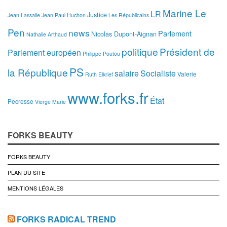
Marine Le
LR
Justice
Jean Lassalle
Jean Paul Huchon
Les Républicains
Pen
news
Parlement
Nicolas Dupont-Aignan
Nathalie Arthaud
politique
Président de
Parlement européen
Philippe Poutou
PS
la République
salaire
Socialiste
Valerie
Ruth Elkrief
www.forks.fr
État
Pecresse
Vierge Marie
FORKS BEAUTY
FORKS BEAUTY
PLAN DU SITE
MENTIONS LÉGALES
FORKS RADICAL TREND