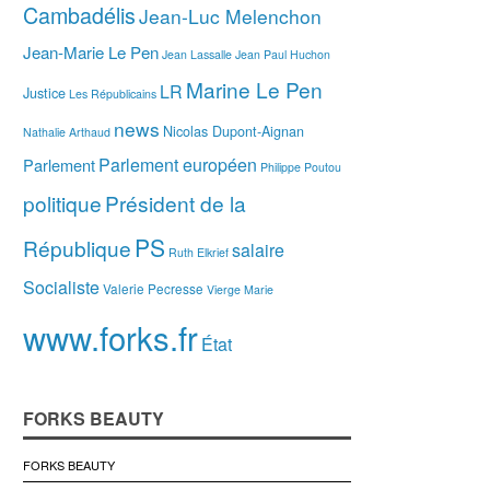
Cambadélis
Jean-Luc Melenchon
Jean-Marie Le Pen
Jean Lassalle
Jean Paul Huchon
Marine Le Pen
LR
Justice
Les Républicains
news
Nicolas Dupont-Aignan
Nathalie Arthaud
Parlement européen
Parlement
Philippe Poutou
politique
Président de la
PS
République
salaire
Ruth Elkrief
Socialiste
Valerie Pecresse
Vierge Marie
www.forks.fr
État
FORKS BEAUTY
FORKS BEAUTY