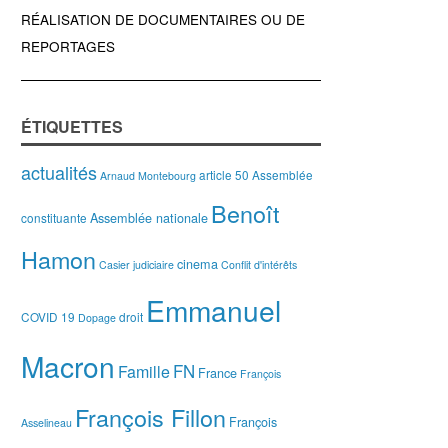
RÉALISATION DE DOCUMENTAIRES OU DE
REPORTAGES
ÉTIQUETTES
actualités
article 50
Assemblée
Arnaud Montebourg
Benoît
Assemblée nationale
constituante
Hamon
cinema
Casier judiciaire
Conflit d'intérêts
Emmanuel
COVID 19
droit
Dopage
Macron
FN
Famille
France
François
François Fillon
François
Asselineau