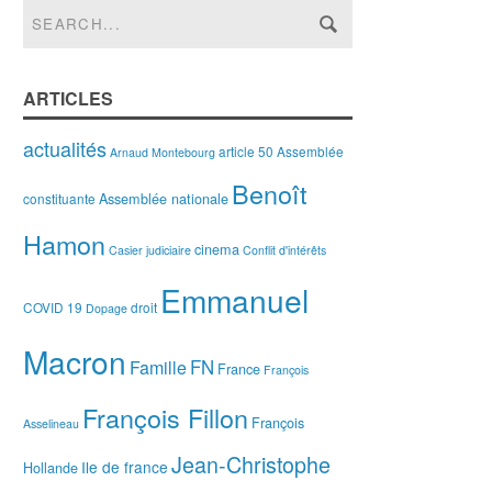
ARTICLES
actualités
article 50
Assemblée
Arnaud Montebourg
Benoît
Assemblée nationale
constituante
Hamon
cinema
Casier judiciaire
Conflit d'intérêts
Emmanuel
COVID 19
droit
Dopage
Macron
FN
Famille
France
François
François Fillon
François
Asselineau
Jean-Christophe
Ile de france
Hollande