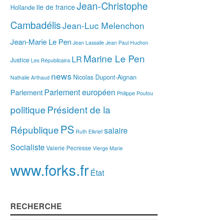
Jean-Christophe
Ile de france
Hollande
Cambadélis
Jean-Luc Melenchon
Jean-Marie Le Pen
Jean Lassalle
Jean Paul Huchon
Marine Le Pen
LR
Justice
Les Républicains
news
Nicolas Dupont-Aignan
Nathalie Arthaud
Parlement européen
Parlement
Philippe Poutou
politique
Président de la
PS
République
salaire
Ruth Elkrief
Socialiste
Valerie Pecresse
Vierge Marie
www.forks.fr
État
RECHERCHE