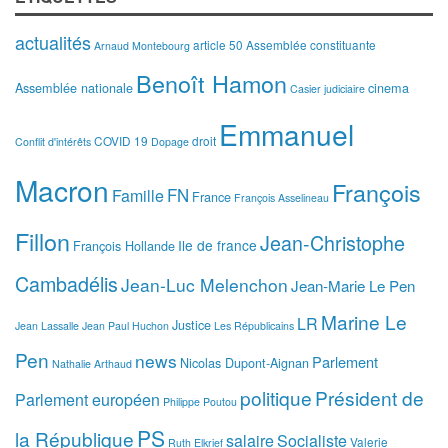
actualités
article 50
Assemblée constituante
Arnaud Montebourg
Benoît Hamon
Assemblée nationale
cinema
Casier judiciaire
Emmanuel
COVID 19
droit
Conflit d'intérêts
Dopage
Macron
François
FN
Famille
France
François Asselineau
Fillon
Jean-Christophe
Ile de france
François Hollande
Cambadélis
Jean-Luc Melenchon
Jean-Marie Le Pen
Marine Le
LR
Justice
Jean Lassalle
Jean Paul Huchon
Les Républicains
Pen
news
Parlement
Nicolas Dupont-Aignan
Nathalie Arthaud
politique
Président de
Parlement européen
Philippe Poutou
PS
la République
salaire
Socialiste
Valerie
Ruth Elkrief