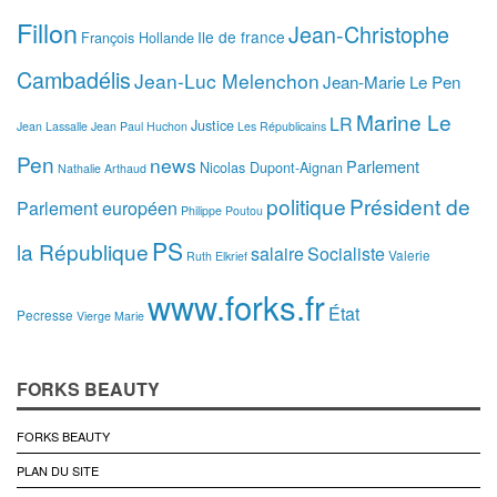
Fillon
Jean-Christophe
Ile de france
François Hollande
Cambadélis
Jean-Luc Melenchon
Jean-Marie Le Pen
Marine Le
LR
Justice
Jean Lassalle
Jean Paul Huchon
Les Républicains
Pen
news
Parlement
Nicolas Dupont-Aignan
Nathalie Arthaud
politique
Président de
Parlement européen
Philippe Poutou
PS
la République
salaire
Socialiste
Valerie
Ruth Elkrief
www.forks.fr
État
Pecresse
Vierge Marie
FORKS BEAUTY
FORKS BEAUTY
PLAN DU SITE