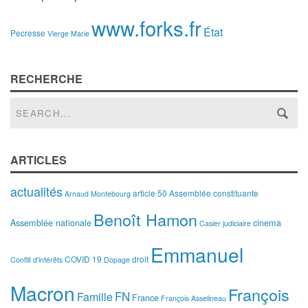
www.forks.fr
État
Pecresse
Vierge Marie
RECHERCHE
ARTICLES
actualités
article 50
Assemblée constituante
Arnaud Montebourg
Benoît Hamon
Assemblée nationale
cinema
Casier judiciaire
Emmanuel
COVID 19
droit
Conflit d'intérêts
Dopage
Macron
François
FN
Famille
France
François Asselineau