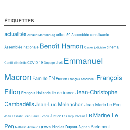
ÉTIQUETTES
actualités
article 50
Assemblée constituante
Arnaud Montebourg
Benoît Hamon
Assemblée nationale
cinema
Casier judiciaire
Emmanuel
COVID 19
droit
Conflit d'intérêts
Dopage
Macron
François
FN
Famille
France
François Asselineau
Fillon
Jean-Christophe
Ile de france
François Hollande
Cambadélis
Jean-Luc Melenchon
Jean-Marie Le Pen
Marine Le
LR
Justice
Jean Lassalle
Jean Paul Huchon
Les Républicains
Pen
news
Parlement
Nicolas Dupont-Aignan
Nathalie Arthaud