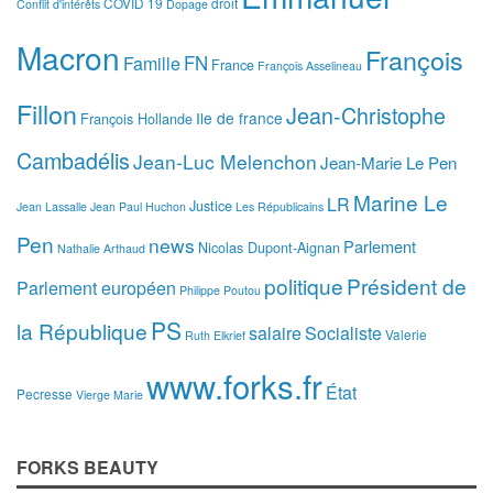
COVID 19
droit
Conflit d'intérêts
Dopage
Macron
François
FN
Famille
France
François Asselineau
Fillon
Jean-Christophe
Ile de france
François Hollande
Cambadélis
Jean-Luc Melenchon
Jean-Marie Le Pen
Marine Le
LR
Justice
Jean Lassalle
Jean Paul Huchon
Les Républicains
Pen
news
Parlement
Nicolas Dupont-Aignan
Nathalie Arthaud
politique
Président de
Parlement européen
Philippe Poutou
PS
la République
salaire
Socialiste
Valerie
Ruth Elkrief
www.forks.fr
État
Pecresse
Vierge Marie
FORKS BEAUTY