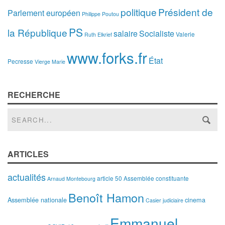
politique
Président de
Parlement européen
Philippe Poutou
PS
la République
salaire
Socialiste
Valerie
Ruth Elkrief
www.forks.fr
État
Pecresse
Vierge Marie
RECHERCHE
ARTICLES
actualités
article 50
Assemblée constituante
Arnaud Montebourg
Benoît Hamon
Assemblée nationale
cinema
Casier judiciaire
Emmanuel