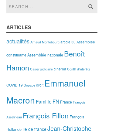
ARTICLES
actualités
article 50
Assemblée
Arnaud Montebourg
Benoît
Assemblée nationale
constituante
Hamon
cinema
Casier judiciaire
Conflit d'intérêts
Emmanuel
COVID 19
droit
Dopage
Macron
FN
Famille
France
François
François Fillon
François
Asselineau
Jean-Christophe
Ile de france
Hollande