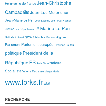
Jean-Christophe
Ile de france
Hollande
Cambadélis
Jean-Luc Melenchon
Jean-Marie Le Pen
Jean Lassalle
Jean Paul Huchon
Marine Le Pen
LR
Justice
Les Républicains
news
Nicolas Dupont-Aignan
Nathalie Arthaud
Parlement européen
Parlement
Philippe Poutou
politique
Président de la
PS
République
salaire
Ruth Elkrief
Socialiste
Valerie Pecresse
Vierge Marie
www.forks.fr
État
RECHERCHE