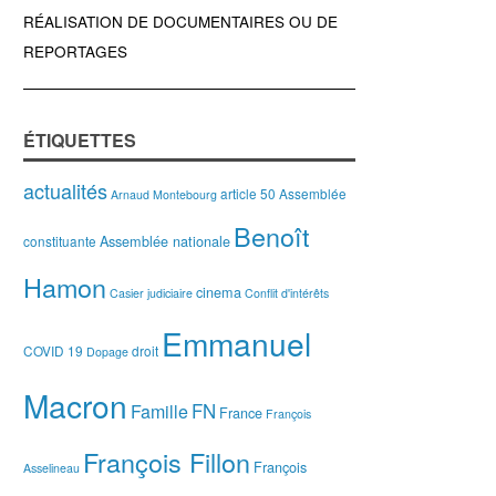
RÉALISATION DE DOCUMENTAIRES OU DE
REPORTAGES
ÉTIQUETTES
actualités
article 50
Assemblée
Arnaud Montebourg
Benoît
Assemblée nationale
constituante
Hamon
cinema
Casier judiciaire
Conflit d'intérêts
Emmanuel
COVID 19
droit
Dopage
Macron
FN
Famille
France
François
François Fillon
François
Asselineau