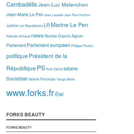
Cambadélis
Jean-Luc Melenchon
Jean-Marie Le Pen
Jean Lassalle
Jean Paul Huchon
Marine Le Pen
LR
Justice
Les Républicains
news
Nicolas Dupont-Aignan
Nathalie Arthaud
Parlement européen
Parlement
Philippe Poutou
politique
Président de la
PS
République
salaire
Ruth Elkrief
Socialiste
Valerie Pecresse
Vierge Marie
www.forks.fr
État
FORKS BEAUTY
FORKS BEAUTY