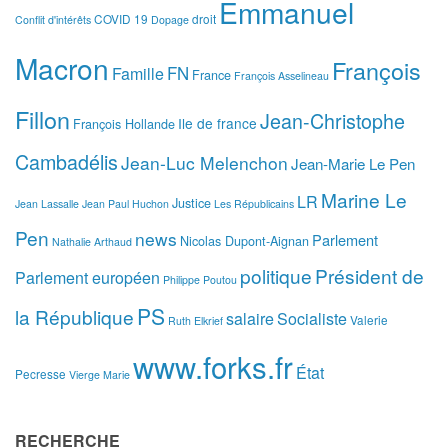
Emmanuel
COVID 19
droit
Conflit d'intérêts
Dopage
Macron
François
FN
Famille
France
François Asselineau
Fillon
Jean-Christophe
Ile de france
François Hollande
Cambadélis
Jean-Luc Melenchon
Jean-Marie Le Pen
Marine Le
LR
Justice
Jean Lassalle
Jean Paul Huchon
Les Républicains
Pen
news
Parlement
Nicolas Dupont-Aignan
Nathalie Arthaud
politique
Président de
Parlement européen
Philippe Poutou
PS
la République
salaire
Socialiste
Valerie
Ruth Elkrief
www.forks.fr
État
Pecresse
Vierge Marie
RECHERCHE