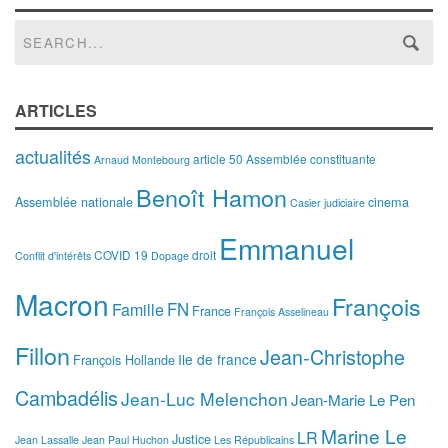
ARTICLES
actualités
article 50
Assemblée constituante
Arnaud Montebourg
Benoît Hamon
Assemblée nationale
cinema
Casier judiciaire
Emmanuel
COVID 19
droit
Conflit d'intérêts
Dopage
Macron
François
FN
Famille
France
François Asselineau
Fillon
Jean-Christophe
Ile de france
François Hollande
Cambadélis
Jean-Luc Melenchon
Jean-Marie Le Pen
Marine Le
LR
Justice
Jean Lassalle
Jean Paul Huchon
Les Républicains