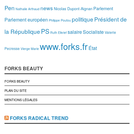
Pen
news
Parlement
Nicolas Dupont-Aignan
Nathalie Arthaud
politique
Président de
Parlement européen
Philippe Poutou
PS
la République
salaire
Socialiste
Valerie
Ruth Elkrief
www.forks.fr
État
Pecresse
Vierge Marie
FORKS BEAUTY
FORKS BEAUTY
PLAN DU SITE
MENTIONS LÉGALES
FORKS RADICAL TREND