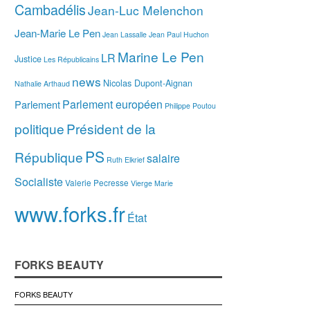
Cambadélis
Jean-Luc Melenchon
Jean-Marie Le Pen
Jean Lassalle
Jean Paul Huchon
Marine Le Pen
LR
Justice
Les Républicains
news
Nicolas Dupont-Aignan
Nathalie Arthaud
Parlement européen
Parlement
Philippe Poutou
politique
Président de la
PS
République
salaire
Ruth Elkrief
Socialiste
Valerie Pecresse
Vierge Marie
www.forks.fr
État
FORKS BEAUTY
FORKS BEAUTY