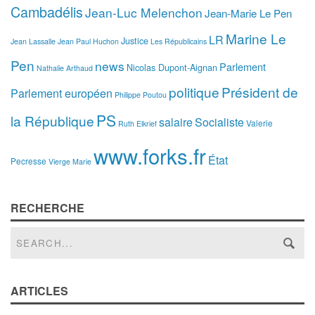
Cambadélis
Jean-Luc Melenchon
Jean-Marie Le Pen
Marine Le
LR
Justice
Jean Lassalle
Jean Paul Huchon
Les Républicains
Pen
news
Parlement
Nicolas Dupont-Aignan
Nathalie Arthaud
politique
Président de
Parlement européen
Philippe Poutou
PS
la République
salaire
Socialiste
Valerie
Ruth Elkrief
www.forks.fr
État
Pecresse
Vierge Marie
RECHERCHE
ARTICLES