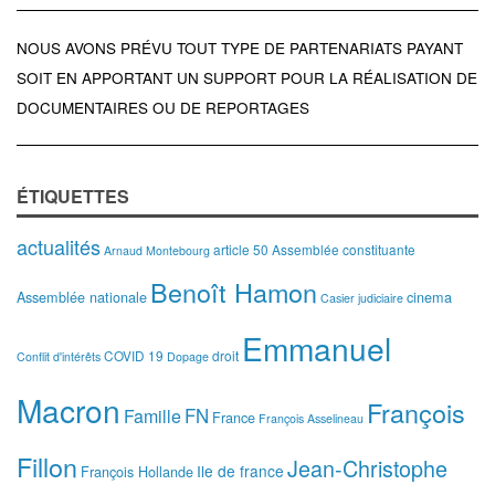
NOUS AVONS PRÉVU TOUT TYPE DE PARTENARIATS PAYANT
SOIT EN APPORTANT UN SUPPORT POUR LA RÉALISATION DE
DOCUMENTAIRES OU DE REPORTAGES
ÉTIQUETTES
actualités
article 50
Assemblée constituante
Arnaud Montebourg
Benoît Hamon
Assemblée nationale
cinema
Casier judiciaire
Emmanuel
COVID 19
droit
Conflit d'intérêts
Dopage
Macron
François
FN
Famille
France
François Asselineau
Fillon
Jean-Christophe
Ile de france
François Hollande