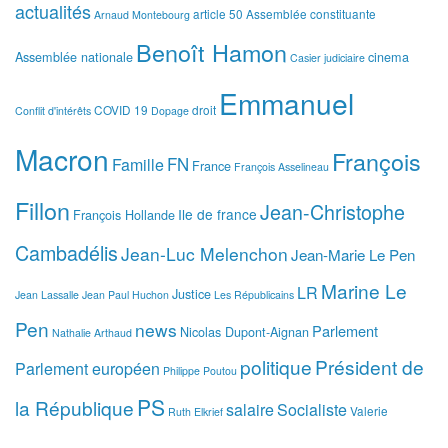
actualités
article 50
Assemblée constituante
Arnaud Montebourg
Benoît Hamon
Assemblée nationale
cinema
Casier judiciaire
Emmanuel
COVID 19
droit
Conflit d'intérêts
Dopage
Macron
François
FN
Famille
France
François Asselineau
Fillon
Jean-Christophe
Ile de france
François Hollande
Cambadélis
Jean-Luc Melenchon
Jean-Marie Le Pen
Marine Le
LR
Justice
Jean Lassalle
Jean Paul Huchon
Les Républicains
Pen
news
Parlement
Nicolas Dupont-Aignan
Nathalie Arthaud
politique
Président de
Parlement européen
Philippe Poutou
PS
la République
salaire
Socialiste
Valerie
Ruth Elkrief