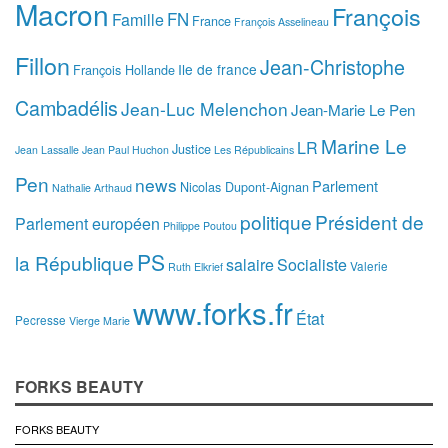
Macron
François
FN
Famille
France
François Asselineau
Fillon
Jean-Christophe
Ile de france
François Hollande
Cambadélis
Jean-Luc Melenchon
Jean-Marie Le Pen
Marine Le
LR
Justice
Jean Lassalle
Jean Paul Huchon
Les Républicains
Pen
news
Parlement
Nicolas Dupont-Aignan
Nathalie Arthaud
politique
Président de
Parlement européen
Philippe Poutou
PS
la République
salaire
Socialiste
Valerie
Ruth Elkrief
www.forks.fr
État
Pecresse
Vierge Marie
FORKS BEAUTY
FORKS BEAUTY