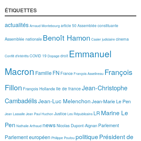
ÉTIQUETTES
actualités
article 50
Assemblée constituante
Arnaud Montebourg
Benoît Hamon
Assemblée nationale
cinema
Casier judiciaire
Emmanuel
COVID 19
droit
Conflit d'intérêts
Dopage
Macron
François
FN
Famille
France
François Asselineau
Fillon
Jean-Christophe
Ile de france
François Hollande
Cambadélis
Jean-Luc Melenchon
Jean-Marie Le Pen
Marine Le
LR
Justice
Jean Lassalle
Jean Paul Huchon
Les Républicains
Pen
news
Parlement
Nicolas Dupont-Aignan
Nathalie Arthaud
politique
Président de
Parlement européen
Philippe Poutou