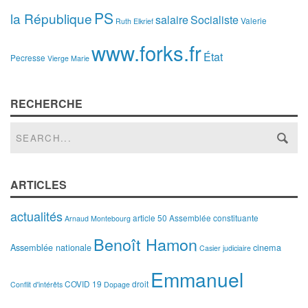
PS
la République
salaire
Socialiste
Valerie
Ruth Elkrief
www.forks.fr
État
Pecresse
Vierge Marie
RECHERCHE
ARTICLES
actualités
article 50
Assemblée constituante
Arnaud Montebourg
Benoît Hamon
Assemblée nationale
cinema
Casier judiciaire
Emmanuel
COVID 19
droit
Conflit d'intérêts
Dopage