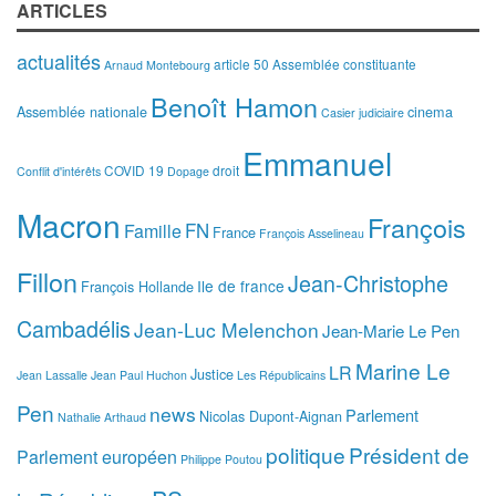
ARTICLES
actualités
article 50
Assemblée constituante
Arnaud Montebourg
Benoît Hamon
Assemblée nationale
cinema
Casier judiciaire
Emmanuel
COVID 19
droit
Conflit d'intérêts
Dopage
Macron
François
FN
Famille
France
François Asselineau
Fillon
Jean-Christophe
Ile de france
François Hollande
Cambadélis
Jean-Luc Melenchon
Jean-Marie Le Pen
Marine Le
LR
Justice
Jean Lassalle
Jean Paul Huchon
Les Républicains
Pen
news
Parlement
Nicolas Dupont-Aignan
Nathalie Arthaud
politique
Président de
Parlement européen
Philippe Poutou