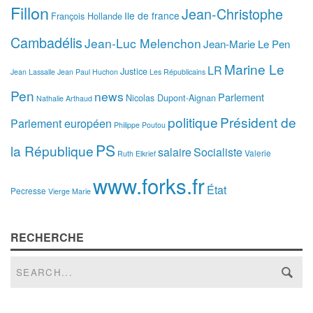
Fillon
Jean-Christophe
Ile de france
François Hollande
Cambadélis
Jean-Luc Melenchon
Jean-Marie Le Pen
Marine Le
LR
Justice
Jean Lassalle
Jean Paul Huchon
Les Républicains
Pen
news
Parlement
Nicolas Dupont-Aignan
Nathalie Arthaud
politique
Président de
Parlement européen
Philippe Poutou
PS
la République
salaire
Socialiste
Valerie
Ruth Elkrief
www.forks.fr
État
Pecresse
Vierge Marie
RECHERCHE