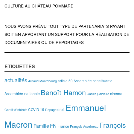
CULTURE AU CHÂTEAU POMMARD
NOUS AVONS PRÉVU TOUT TYPE DE PARTENARIATS PAYANT
SOIT EN APPORTANT UN SUPPORT POUR LA RÉALISATION DE
DOCUMENTAIRES OU DE REPORTAGES
ÉTIQUETTES
actualités
article 50
Assemblée constituante
Arnaud Montebourg
Benoît Hamon
Assemblée nationale
cinema
Casier judiciaire
Emmanuel
COVID 19
droit
Conflit d'intérêts
Dopage
Macron
François
FN
Famille
France
François Asselineau