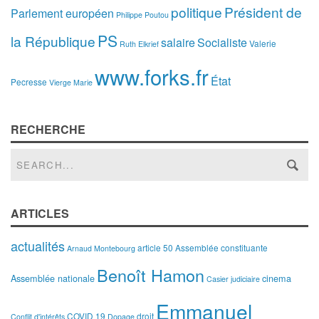
politique
Président de
Parlement européen
Philippe Poutou
PS
la République
salaire
Socialiste
Valerie
Ruth Elkrief
www.forks.fr
État
Pecresse
Vierge Marie
RECHERCHE
ARTICLES
actualités
article 50
Assemblée constituante
Arnaud Montebourg
Benoît Hamon
Assemblée nationale
cinema
Casier judiciaire
Emmanuel
COVID 19
droit
Conflit d'intérêts
Dopage