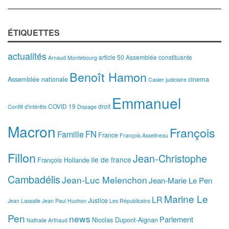
ÉTIQUETTES
actualités
article 50
Assemblée constituante
Arnaud Montebourg
Benoît Hamon
Assemblée nationale
cinema
Casier judiciaire
Emmanuel
COVID 19
droit
Conflit d'intérêts
Dopage
Macron
François
FN
Famille
France
François Asselineau
Fillon
Jean-Christophe
Ile de france
François Hollande
Cambadélis
Jean-Luc Melenchon
Jean-Marie Le Pen
Marine Le
LR
Justice
Jean Lassalle
Jean Paul Huchon
Les Républicains
Pen
news
Parlement
Nicolas Dupont-Aignan
Nathalie Arthaud