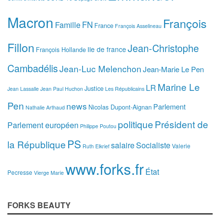
Macron
François
FN
Famille
France
François Asselineau
Fillon
Jean-Christophe
Ile de france
François Hollande
Cambadélis
Jean-Luc Melenchon
Jean-Marie Le Pen
Marine Le
LR
Justice
Jean Lassalle
Jean Paul Huchon
Les Républicains
Pen
news
Parlement
Nicolas Dupont-Aignan
Nathalie Arthaud
politique
Président de
Parlement européen
Philippe Poutou
PS
la République
salaire
Socialiste
Valerie
Ruth Elkrief
www.forks.fr
État
Pecresse
Vierge Marie
FORKS BEAUTY