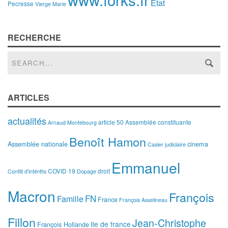
État
Pecresse
Vierge Marie
RECHERCHE
ARTICLES
actualités
article 50
Assemblée constituante
Arnaud Montebourg
Benoît Hamon
Assemblée nationale
cinema
Casier judiciaire
Emmanuel
COVID 19
droit
Conflit d'intérêts
Dopage
Macron
François
FN
Famille
France
François Asselineau
Fillon
Jean-Christophe
Ile de france
François Hollande