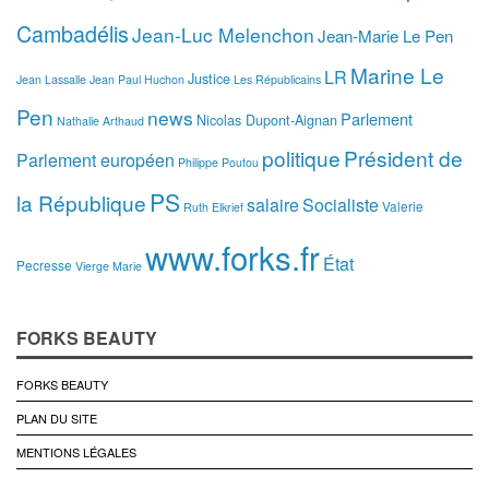
Cambadélis
Jean-Luc Melenchon
Jean-Marie Le Pen
Marine Le
LR
Justice
Jean Lassalle
Jean Paul Huchon
Les Républicains
Pen
news
Parlement
Nicolas Dupont-Aignan
Nathalie Arthaud
politique
Président de
Parlement européen
Philippe Poutou
PS
la République
salaire
Socialiste
Valerie
Ruth Elkrief
www.forks.fr
État
Pecresse
Vierge Marie
FORKS BEAUTY
FORKS BEAUTY
PLAN DU SITE
MENTIONS LÉGALES