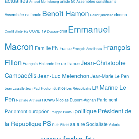
actualités
article 50
Assemblée constituante
Arnaud Montebourg
Benoît Hamon
Assemblée nationale
cinema
Casier judiciaire
Emmanuel
COVID 19
droit
Conflit d'intérêts
Dopage
Macron
François
FN
Famille
France
François Asselineau
Fillon
Jean-Christophe
Ile de france
François Hollande
Cambadélis
Jean-Luc Melenchon
Jean-Marie Le Pen
Marine Le
LR
Justice
Jean Lassalle
Jean Paul Huchon
Les Républicains
Pen
news
Parlement
Nicolas Dupont-Aignan
Nathalie Arthaud
politique
Président de
Parlement européen
Philippe Poutou
PS
la République
salaire
Socialiste
Valerie
Ruth Elkrief
www.forks.fr