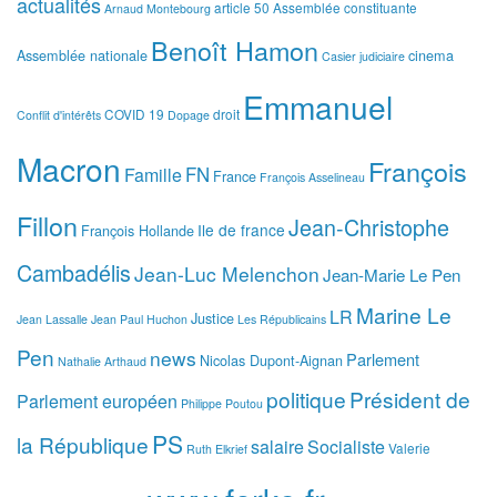
actualités
article 50
Assemblée constituante
Arnaud Montebourg
Benoît Hamon
Assemblée nationale
cinema
Casier judiciaire
Emmanuel
COVID 19
droit
Conflit d'intérêts
Dopage
Macron
François
FN
Famille
France
François Asselineau
Fillon
Jean-Christophe
Ile de france
François Hollande
Cambadélis
Jean-Luc Melenchon
Jean-Marie Le Pen
Marine Le
LR
Justice
Jean Lassalle
Jean Paul Huchon
Les Républicains
Pen
news
Parlement
Nicolas Dupont-Aignan
Nathalie Arthaud
politique
Président de
Parlement européen
Philippe Poutou
PS
la République
salaire
Socialiste
Valerie
Ruth Elkrief