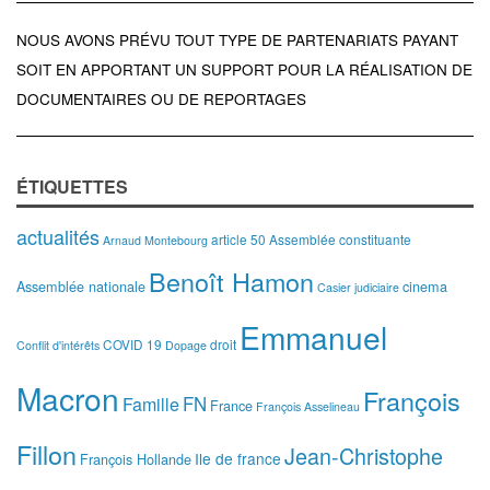
NOUS AVONS PRÉVU TOUT TYPE DE PARTENARIATS PAYANT
SOIT EN APPORTANT UN SUPPORT POUR LA RÉALISATION DE
DOCUMENTAIRES OU DE REPORTAGES
ÉTIQUETTES
actualités
article 50
Assemblée constituante
Arnaud Montebourg
Benoît Hamon
Assemblée nationale
cinema
Casier judiciaire
Emmanuel
COVID 19
droit
Conflit d'intérêts
Dopage
Macron
François
FN
Famille
France
François Asselineau
Fillon
Jean-Christophe
Ile de france
François Hollande