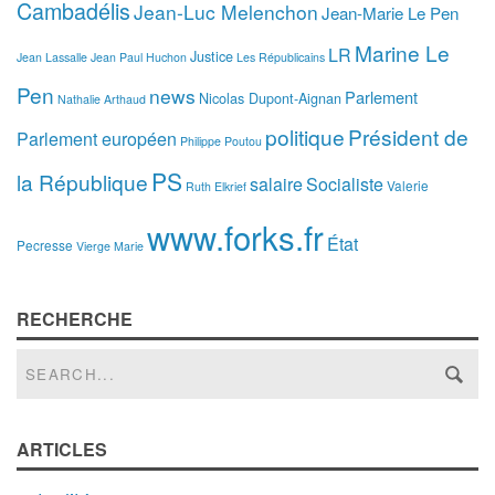
Cambadélis
Jean-Luc Melenchon
Jean-Marie Le Pen
Marine Le
LR
Justice
Jean Lassalle
Jean Paul Huchon
Les Républicains
Pen
news
Parlement
Nicolas Dupont-Aignan
Nathalie Arthaud
politique
Président de
Parlement européen
Philippe Poutou
PS
la République
salaire
Socialiste
Valerie
Ruth Elkrief
www.forks.fr
État
Pecresse
Vierge Marie
RECHERCHE
ARTICLES