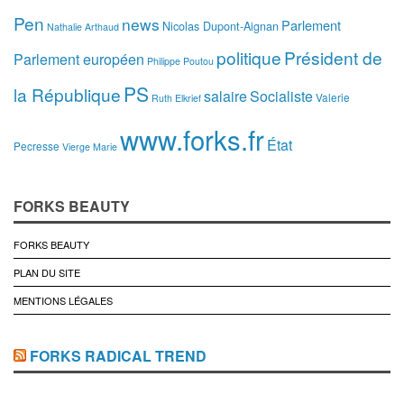
Pen
news
Parlement
Nicolas Dupont-Aignan
Nathalie Arthaud
politique
Président de
Parlement européen
Philippe Poutou
PS
la République
salaire
Socialiste
Valerie
Ruth Elkrief
www.forks.fr
État
Pecresse
Vierge Marie
FORKS BEAUTY
FORKS BEAUTY
PLAN DU SITE
MENTIONS LÉGALES
FORKS RADICAL TREND