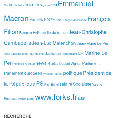
Emmanuel
COVID 19
droit
Conflit d'intérêts
Dopage
Macron
François
FN
Famille
France
François Asselineau
Fillon
Jean-Christophe
Ile de france
François Hollande
Cambadélis
Jean-Luc Melenchon
Jean-Marie Le Pen
Marine Le
LR
Justice
Jean Lassalle
Jean Paul Huchon
Les Républicains
Pen
news
Parlement
Nicolas Dupont-Aignan
Nathalie Arthaud
politique
Président de
Parlement européen
Philippe Poutou
PS
la République
salaire
Socialiste
Valerie
Ruth Elkrief
www.forks.fr
État
Pecresse
Vierge Marie
RECHERCHE