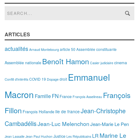
ARTICLES
actualités
article 50
Assemblée constituante
Arnaud Montebourg
Benoît Hamon
Assemblée nationale
cinema
Casier judiciaire
Emmanuel
COVID 19
droit
Conflit d'intérêts
Dopage
Macron
François
FN
Famille
France
François Asselineau
Fillon
Jean-Christophe
Ile de france
François Hollande
Cambadélis
Jean-Luc Melenchon
Jean-Marie Le Pen
Marine Le
LR
Justice
Jean Lassalle
Jean Paul Huchon
Les Républicains