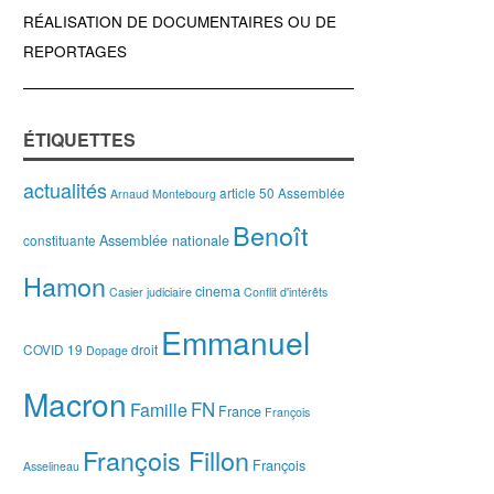
RÉALISATION DE DOCUMENTAIRES OU DE
REPORTAGES
ÉTIQUETTES
actualités
article 50
Assemblée
Arnaud Montebourg
Benoît
Assemblée nationale
constituante
Hamon
cinema
Casier judiciaire
Conflit d'intérêts
Emmanuel
COVID 19
droit
Dopage
Macron
FN
Famille
France
François
François Fillon
François
Asselineau