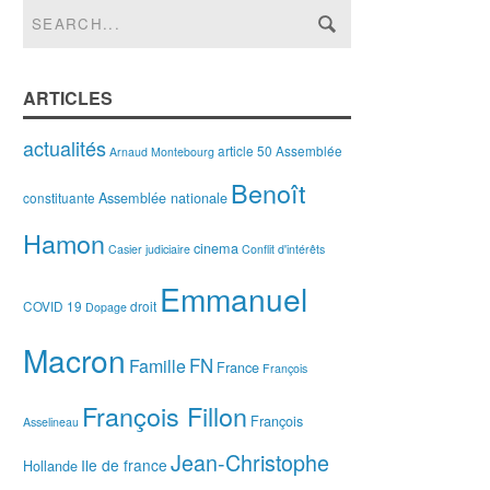
ARTICLES
actualités
article 50
Assemblée
Arnaud Montebourg
Benoît
Assemblée nationale
constituante
Hamon
cinema
Casier judiciaire
Conflit d'intérêts
Emmanuel
COVID 19
droit
Dopage
Macron
FN
Famille
France
François
François Fillon
François
Asselineau
Jean-Christophe
Ile de france
Hollande