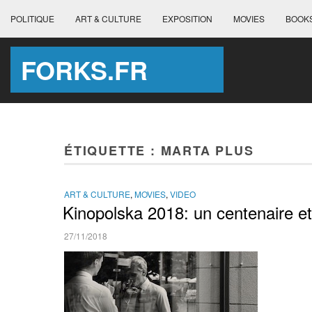
POLITIQUE
ART & CULTURE
EXPOSITION
MOVIES
BOOK
FORKS.FR
ÉTIQUETTE :
MARTA PLUS
ART & CULTURE
,
MOVIES
,
VIDEO
Kinopolska 2018: un centenaire et
27/11/2018