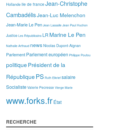
Jean-Christophe
Ile de france
Hollande
Cambadélis
Jean-Luc Melenchon
Jean-Marie Le Pen
Jean Lassalle
Jean Paul Huchon
Marine Le Pen
LR
Justice
Les Républicains
news
Nicolas Dupont-Aignan
Nathalie Arthaud
Parlement européen
Parlement
Philippe Poutou
politique
Président de la
PS
République
salaire
Ruth Elkrief
Socialiste
Valerie Pecresse
Vierge Marie
www.forks.fr
État
RECHERCHE