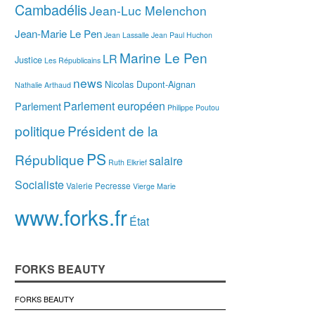
Cambadélis
Jean-Luc Melenchon
Jean-Marie Le Pen
Jean Lassalle
Jean Paul Huchon
Marine Le Pen
LR
Justice
Les Républicains
news
Nicolas Dupont-Aignan
Nathalie Arthaud
Parlement européen
Parlement
Philippe Poutou
politique
Président de la
PS
République
salaire
Ruth Elkrief
Socialiste
Valerie Pecresse
Vierge Marie
www.forks.fr
État
FORKS BEAUTY
FORKS BEAUTY