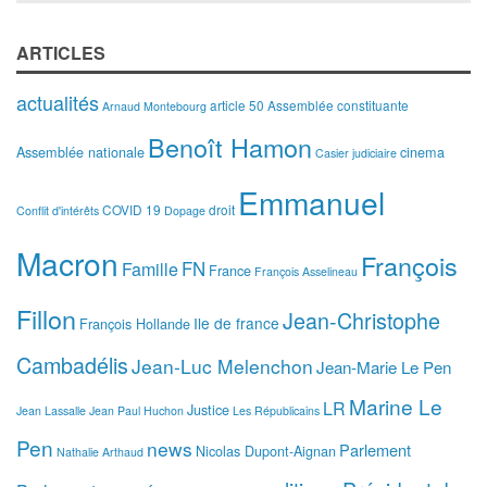
ARTICLES
actualités
article 50
Assemblée constituante
Arnaud Montebourg
Benoît Hamon
Assemblée nationale
cinema
Casier judiciaire
Emmanuel
COVID 19
droit
Conflit d'intérêts
Dopage
Macron
François
FN
Famille
France
François Asselineau
Fillon
Jean-Christophe
Ile de france
François Hollande
Cambadélis
Jean-Luc Melenchon
Jean-Marie Le Pen
Marine Le
LR
Justice
Jean Lassalle
Jean Paul Huchon
Les Républicains
Pen
news
Parlement
Nicolas Dupont-Aignan
Nathalie Arthaud