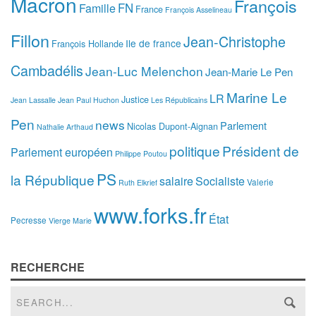
Macron
François
FN
Famille
France
François Asselineau
Fillon
Jean-Christophe
Ile de france
François Hollande
Cambadélis
Jean-Luc Melenchon
Jean-Marie Le Pen
Marine Le
LR
Justice
Jean Lassalle
Jean Paul Huchon
Les Républicains
Pen
news
Parlement
Nicolas Dupont-Aignan
Nathalie Arthaud
politique
Président de
Parlement européen
Philippe Poutou
PS
la République
salaire
Socialiste
Valerie
Ruth Elkrief
www.forks.fr
État
Pecresse
Vierge Marie
RECHERCHE