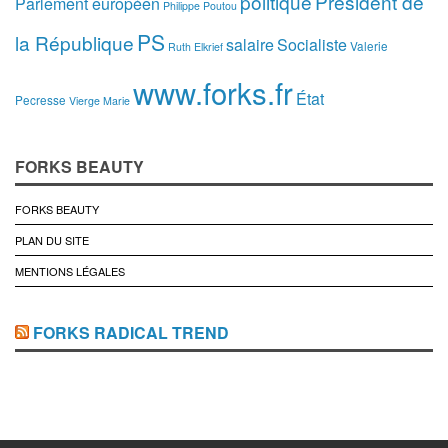
politique
Président de
Parlement européen
Philippe Poutou
PS
la République
salaire
Socialiste
Valerie
Ruth Elkrief
www.forks.fr
État
Pecresse
Vierge Marie
FORKS BEAUTY
FORKS BEAUTY
PLAN DU SITE
MENTIONS LÉGALES
FORKS RADICAL TREND