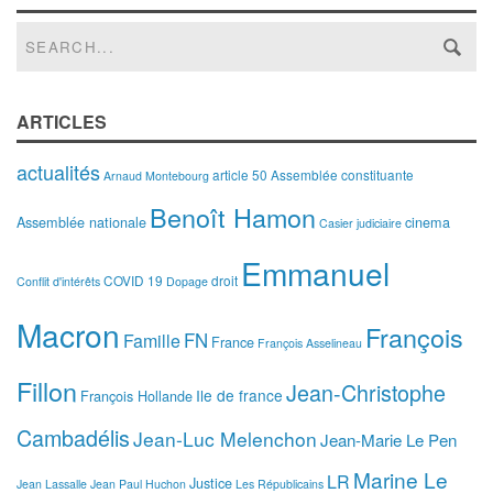
ARTICLES
actualités
article 50
Assemblée constituante
Arnaud Montebourg
Benoît Hamon
Assemblée nationale
cinema
Casier judiciaire
Emmanuel
COVID 19
droit
Conflit d'intérêts
Dopage
Macron
François
FN
Famille
France
François Asselineau
Fillon
Jean-Christophe
Ile de france
François Hollande
Cambadélis
Jean-Luc Melenchon
Jean-Marie Le Pen
Marine Le
LR
Justice
Jean Lassalle
Jean Paul Huchon
Les Républicains