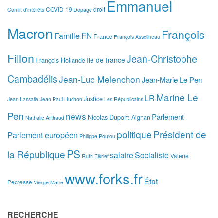
Emmanuel
COVID 19
droit
Conflit d'intérêts
Dopage
Macron
François
FN
Famille
France
François Asselineau
Fillon
Jean-Christophe
Ile de france
François Hollande
Cambadélis
Jean-Luc Melenchon
Jean-Marie Le Pen
Marine Le
LR
Justice
Jean Lassalle
Jean Paul Huchon
Les Républicains
Pen
news
Parlement
Nicolas Dupont-Aignan
Nathalie Arthaud
politique
Président de
Parlement européen
Philippe Poutou
PS
la République
salaire
Socialiste
Valerie
Ruth Elkrief
www.forks.fr
État
Pecresse
Vierge Marie
RECHERCHE