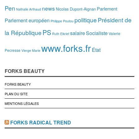
Pen
news
Parlement
Nicolas Dupont-Aignan
Nathalie Arthaud
politique
Président de
Parlement européen
Philippe Poutou
PS
la République
salaire
Socialiste
Valerie
Ruth Elkrief
www.forks.fr
État
Pecresse
Vierge Marie
FORKS BEAUTY
FORKS BEAUTY
PLAN DU SITE
MENTIONS LÉGALES
FORKS RADICAL TREND