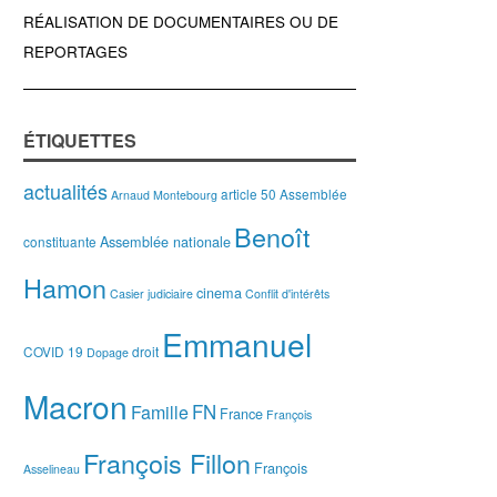
RÉALISATION DE DOCUMENTAIRES OU DE
REPORTAGES
ÉTIQUETTES
actualités
article 50
Assemblée
Arnaud Montebourg
Benoît
Assemblée nationale
constituante
Hamon
cinema
Casier judiciaire
Conflit d'intérêts
Emmanuel
COVID 19
droit
Dopage
Macron
FN
Famille
France
François
François Fillon
François
Asselineau