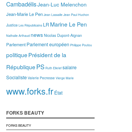
Cambadélis
Jean-Luc Melenchon
Jean-Marie Le Pen
Jean Lassalle
Jean Paul Huchon
Marine Le Pen
LR
Justice
Les Républicains
news
Nicolas Dupont-Aignan
Nathalie Arthaud
Parlement européen
Parlement
Philippe Poutou
politique
Président de la
PS
République
salaire
Ruth Elkrief
Socialiste
Valerie Pecresse
Vierge Marie
www.forks.fr
État
FORKS BEAUTY
FORKS BEAUTY