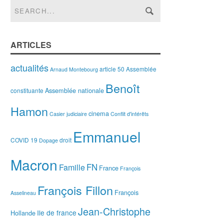
ARTICLES
actualités
article 50
Assemblée
Arnaud Montebourg
Benoît
Assemblée nationale
constituante
Hamon
cinema
Casier judiciaire
Conflit d'intérêts
Emmanuel
COVID 19
droit
Dopage
Macron
FN
Famille
France
François
François Fillon
François
Asselineau
Jean-Christophe
Ile de france
Hollande