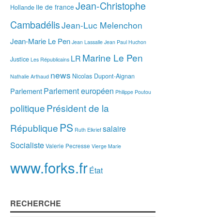
Jean-Christophe
Ile de france
Hollande
Cambadélis
Jean-Luc Melenchon
Jean-Marie Le Pen
Jean Lassalle
Jean Paul Huchon
Marine Le Pen
LR
Justice
Les Républicains
news
Nicolas Dupont-Aignan
Nathalie Arthaud
Parlement européen
Parlement
Philippe Poutou
politique
Président de la
PS
République
salaire
Ruth Elkrief
Socialiste
Valerie Pecresse
Vierge Marie
www.forks.fr
État
RECHERCHE