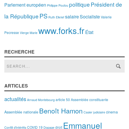
politique
Président de
Parlement européen
Philippe Poutou
PS
la République
salaire
Socialiste
Valerie
Ruth Elkrief
www.forks.fr
État
Pecresse
Vierge Marie
RECHERCHE
ARTICLES
actualités
article 50
Assemblée constituante
Arnaud Montebourg
Benoît Hamon
Assemblée nationale
cinema
Casier judiciaire
Emmanuel
COVID 19
droit
Conflit d'intérêts
Dopage