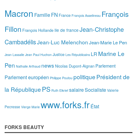
Macron
François
FN
Famille
France
François Asselineau
Fillon
Jean-Christophe
Ile de france
François Hollande
Cambadélis
Jean-Luc Melenchon
Jean-Marie Le Pen
Marine Le
LR
Justice
Jean Lassalle
Jean Paul Huchon
Les Républicains
Pen
news
Parlement
Nicolas Dupont-Aignan
Nathalie Arthaud
politique
Président de
Parlement européen
Philippe Poutou
PS
la République
salaire
Socialiste
Valerie
Ruth Elkrief
www.forks.fr
État
Pecresse
Vierge Marie
FORKS BEAUTY