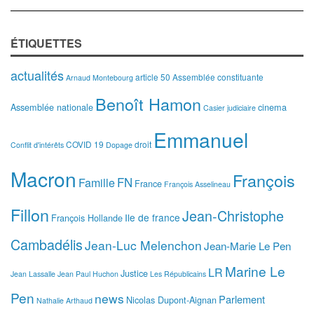
ÉTIQUETTES
actualités
article 50
Assemblée constituante
Arnaud Montebourg
Benoît Hamon
Assemblée nationale
cinema
Casier judiciaire
Emmanuel
COVID 19
droit
Conflit d'intérêts
Dopage
Macron
François
FN
Famille
France
François Asselineau
Fillon
Jean-Christophe
Ile de france
François Hollande
Cambadélis
Jean-Luc Melenchon
Jean-Marie Le Pen
Marine Le
LR
Justice
Jean Lassalle
Jean Paul Huchon
Les Républicains
Pen
news
Parlement
Nicolas Dupont-Aignan
Nathalie Arthaud