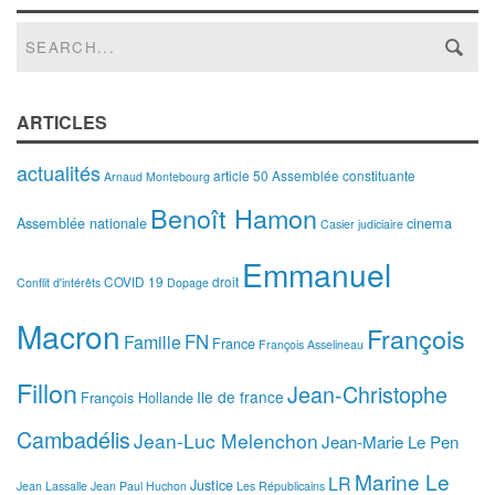
ARTICLES
actualités
article 50
Assemblée constituante
Arnaud Montebourg
Benoît Hamon
Assemblée nationale
cinema
Casier judiciaire
Emmanuel
COVID 19
droit
Conflit d'intérêts
Dopage
Macron
François
FN
Famille
France
François Asselineau
Fillon
Jean-Christophe
Ile de france
François Hollande
Cambadélis
Jean-Luc Melenchon
Jean-Marie Le Pen
Marine Le
LR
Justice
Jean Lassalle
Jean Paul Huchon
Les Républicains