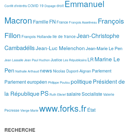
Emmanuel
COVID 19
droit
Conflit d'intérêts
Dopage
Macron
François
FN
Famille
France
François Asselineau
Fillon
Jean-Christophe
Ile de france
François Hollande
Cambadélis
Jean-Luc Melenchon
Jean-Marie Le Pen
Marine Le
LR
Justice
Jean Lassalle
Jean Paul Huchon
Les Républicains
Pen
news
Parlement
Nicolas Dupont-Aignan
Nathalie Arthaud
politique
Président de
Parlement européen
Philippe Poutou
PS
la République
salaire
Socialiste
Valerie
Ruth Elkrief
www.forks.fr
État
Pecresse
Vierge Marie
RECHERCHE