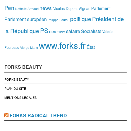
Pen
news
Parlement
Nicolas Dupont-Aignan
Nathalie Arthaud
politique
Président de
Parlement européen
Philippe Poutou
PS
la République
salaire
Socialiste
Valerie
Ruth Elkrief
www.forks.fr
État
Pecresse
Vierge Marie
FORKS BEAUTY
FORKS BEAUTY
PLAN DU SITE
MENTIONS LÉGALES
FORKS RADICAL TREND