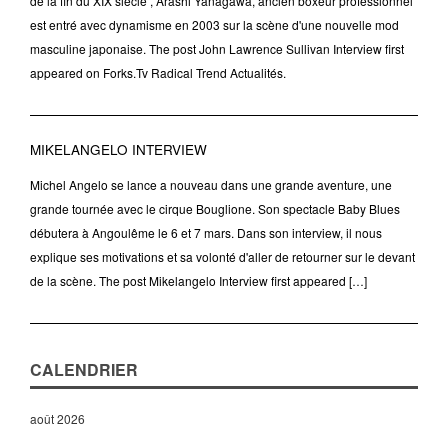
de la fin du XIX siècle , Arashi Yanagawa, ancien boxeur professionnel
est entré avec dynamisme en 2003 sur la scène d'une nouvelle mod
masculine japonaise. The post John Lawrence Sullivan Interview first
appeared on Forks.Tv Radical Trend Actualités.
MIKELANGELO INTERVIEW
Michel Angelo se lance a nouveau dans une grande aventure, une
grande tournée avec le cirque Bouglione. Son spectacle Baby Blues
débutera à Angoulême le 6 et 7 mars. Dans son interview, il nous
explique ses motivations et sa volonté d'aller de retourner sur le devant
de la scène. The post Mikelangelo Interview first appeared […]
CALENDRIER
août 2026