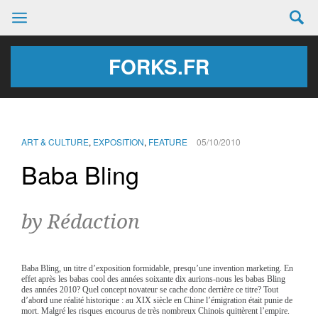
FORKS.FR
ART & CULTURE
,
EXPOSITION
,
FEATURE
05/10/2010
Baba Bling
by Rédaction
Baba Bling, un titre d’exposition formidable, presqu’une invention marketing. En
effet après les babas cool des années soixante dix aurions-nous les babas Bling
des années 2010? Quel concept novateur se cache donc derrière ce titre? Tout
d’abord une réalité historique : au XIX siècle en Chine l’émigration était punie de
mort. Malgré les risques encourus de très nombreux Chinois quittèrent l’empire.