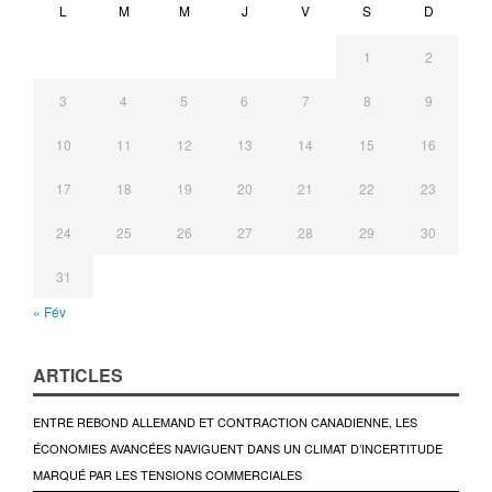
L
M
M
J
V
S
D
1
2
3
4
5
6
7
8
9
10
11
12
13
14
15
16
17
18
19
20
21
22
23
24
25
26
27
28
29
30
31
« Fév
ARTICLES
ENTRE REBOND ALLEMAND ET CONTRACTION CANADIENNE, LES
ÉCONOMIES AVANCÉES NAVIGUENT DANS UN CLIMAT D’INCERTITUDE
MARQUÉ PAR LES TENSIONS COMMERCIALES