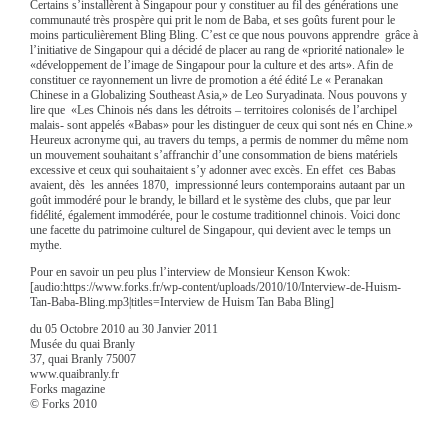
Certains s’installèrent à Singapour pour y constituer au fil des générations
une
communauté très prospère qui prit le nom de Baba, et ses goûts furent pour le
moins particulièrement Bling Bling. C’est ce que nous pouvons apprendre grâce à
l’initiative de Singapour qui a décidé de placer au rang de «priorité nationale» le
«développement de l’image de Singapour pour la culture et des arts». Afin de
constituer ce rayonnement un livre de promotion a été édité Le « Peranakan
Chinese in a Globalizing Southeast Asia,» de Leo Suryadinata. Nous pouvons y
lire que «Les Chinois nés dans les détroits – territoires colonisés de l’archipel
malais- sont appelés «Babas» pour les distinguer de ceux qui sont nés en Chine.»
Heureux acronyme qui, au travers du temps, a permis de nommer du même nom
un mouvement souhaitant s’affranchir d’une consommation de biens matériels
excessive et ceux qui souhaitaient s’y adonner avec excès. En effet ces Babas
avaient, dès les années 1870, impressionné leurs contemporains autaant par un
goût immodéré pour le brandy, le billard et le système des clubs, que par leur
fidélité, également immodérée, pour le costume traditionnel chinois. Voici donc
une facette du patrimoine culturel de Singapour, qui devient avec le temps un
mythe.
Pour en savoir un peu plus l’interview de Monsieur Kenson Kwok:
[audio:https://www.forks.fr/wp-content/uploads/2010/10/Interview-de-Huism-
Tan-Baba-Bling.mp3|titles=Interview de Huism Tan Baba Bling]
du 05 Octobre 2010 au 30 Janvier 2011
Musée du quai Branly
37, quai Branly 75007
www.quaibranly.fr
Forks magazine
© Forks 2010