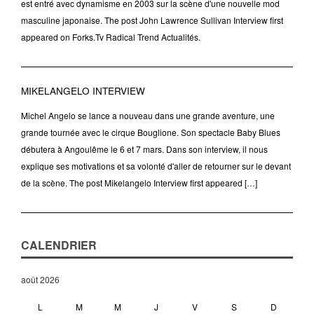
est entré avec dynamisme en 2003 sur la scène d'une nouvelle mod
masculine japonaise. The post John Lawrence Sullivan Interview first
appeared on Forks.Tv Radical Trend Actualités.
MIKELANGELO INTERVIEW
Michel Angelo se lance a nouveau dans une grande aventure, une
grande tournée avec le cirque Bouglione. Son spectacle Baby Blues
débutera à Angoulême le 6 et 7 mars. Dans son interview, il nous
explique ses motivations et sa volonté d'aller de retourner sur le devant
de la scène. The post Mikelangelo Interview first appeared […]
CALENDRIER
août 2026
L
M
M
J
V
S
D