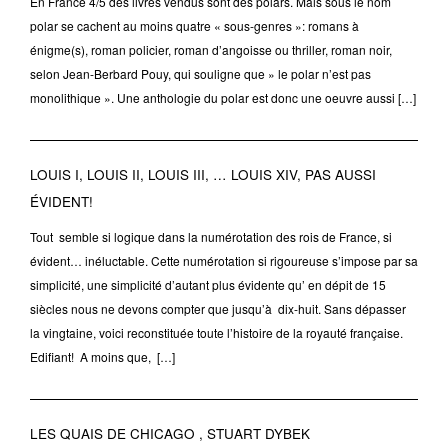
En France 4/5 des livres vendus sont des polars. Mais sous le nom
polar se cachent au moins quatre « sous-genres »: romans à
énigme(s), roman policier, roman d’angoisse ou thriller, roman noir,
selon Jean-Berbard Pouy, qui souligne que » le polar n’est pas
monolithique ». Une anthologie du polar est donc une oeuvre aussi […]
LOUIS I, LOUIS II, LOUIS III, … LOUIS XIV, PAS AUSSI
ÉVIDENT!
Tout semble si logique dans la numérotation des rois de France, si
évident… inéluctable. Cette numérotation si rigoureuse s’impose par sa
simplicité, une simplicité d’autant plus évidente qu’ en dépit de 15
siècles nous ne devons compter que jusqu’à dix-huit. Sans dépasser
la vingtaine, voici reconstituée toute l’histoire de la royauté française.
Edifiant! A moins que, […]
LES QUAIS DE CHICAGO , STUART DYBEK