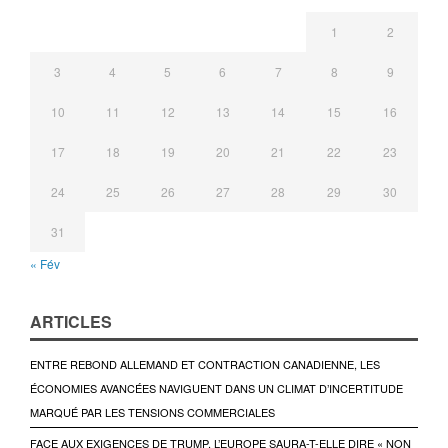
1
2
3
4
5
6
7
8
9
10
11
12
13
14
15
16
17
18
19
20
21
22
23
24
25
26
27
28
29
30
31
« Fév
ARTICLES
ENTRE REBOND ALLEMAND ET CONTRACTION CANADIENNE, LES
ÉCONOMIES AVANCÉES NAVIGUENT DANS UN CLIMAT D’INCERTITUDE
MARQUÉ PAR LES TENSIONS COMMERCIALES
FACE AUX EXIGENCES DE TRUMP, L’EUROPE SAURA-T-ELLE DIRE « NON