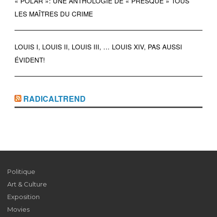
« POLAR »: UNE ANTHOLOGIE DE « PRESQUE » TOUS
LES MAÎTRES DU CRIME
LOUIS I, LOUIS II, LOUIS III, … LOUIS XIV, PAS AUSSI
ÉVIDENT!
RADICALTREND
Politique
Art & Culture
Exposition
Movies