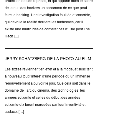
protection des entreprises, et qui apporte dans le cadre
de la nuit des hackers un panorama de ce que peut
faire le hacking. Une investigation fouillée et concrète,
qui dévoile la réalité derrière les fantasmes, car il
existe une multitudes de conférences d’ The post The
Hack […]
JERRY SCHATZBERG DE LA PHOTO AU FILM
Les sixties reviennent en effet et à la mode, et suscitent
à nouveau tout l’intérêt d’une période où un immense
renouvellement a pu voir le jour. Que cela soit dans le
domaine de l’art, du cinéma, des technologies, les
années soixante et celles du début des années
soixante-dix furent marquées par leur inventivité et
audace: […]