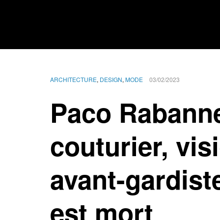
ARCHITECTURE
,
DESIGN
,
MODE
03/02/2023
Paco Rabanne,
couturier, vis
avant-gardist
est mort