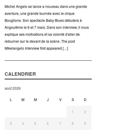
Michel Angelo se lance a nouveau dans une grande
aventure, une grande tournée avec le cirque
Bouglione. Son spectacle Baby Blues débutera à
Angoulême le 6 et 7 mars. Dans son interview, il nous
explique ses motivations et sa volonté d'aller de
retourner sur le devant de la scène. The post
Mikelangelo Interview first appeared […]
CALENDRIER
août 2026
L
M
M
J
V
S
D
1
2
3
4
5
6
7
8
9