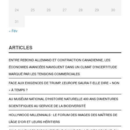
24
25
26
27
28
29
30
31
« Fév
ARTICLES
ENTRE REBOND ALLEMAND ET CONTRACTION CANADIENNE, LES
ÉCONOMIES AVANCÉES NAVIGUENT DANS UN CLIMAT D’INCERTITUDE
MARQUÉ PAR LES TENSIONS COMMERCIALES
FACE AUX EXIGENCES DE TRUMP, L’EUROPE SAURA-T-ELLE DIRE « NON
» À TEMPS ?
AU MUSÉUM NATIONAL D’HISTOIRE NATURELLE 400 ANS D’AVENTURES
SCIENTIFIQUES AU SERVICE DE LA BIODIVERSITÉ
HOLLYWOOD MILLENNIALS : LE FORUM DES IMAGES DES MAÎTRES DE
L’ÂGE D’OR ET LEURS HÉRITIERS