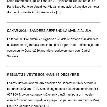
salon Rétromobile, qui se tiendra du 28 janvier au 1er février 2026 à
Paris Expo Porte de Versailles, Midual, manufacture française de motos
d’exception basée à Juigné-sur-Loire […]
DAKAR 2026 : SANDERS REPREND LA MAIN À ALULA
Le tenant du titre australien signe sa 10e victoire d'étape et ravit la tête
du classement général à son coéquipier Edgar Canet Troisième jour de
course sur le Dakar 2026, première reprise en main pour Daniel
Sanders.
RÉSULTATS VENTE BONHAMS 16 DÉCEMBRE
Les résultats de la vente aux enchéres de Bohams le 16 décembre à
Londres. La Miura P 400 S matching number obtient une enchère de 1
067 800 £, ce qui correspond à un prix plutôt haut pour un modèle,
mais à l’historique complet puisqu’ayant appartenu à Georges De Vere,
filleul de Georges V, soutien […]