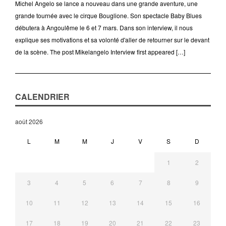
Michel Angelo se lance a nouveau dans une grande aventure, une
grande tournée avec le cirque Bouglione. Son spectacle Baby Blues
débutera à Angoulême le 6 et 7 mars. Dans son interview, il nous
explique ses motivations et sa volonté d'aller de retourner sur le devant
de la scène. The post Mikelangelo Interview first appeared […]
CALENDRIER
août 2026
L
M
M
J
V
S
D
1
2
3
4
5
6
7
8
9
10
11
12
13
14
15
16
17
18
19
20
21
22
23