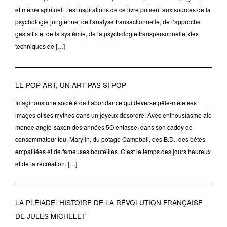
et même spirituel. Les inspirations de ce livre puisent aux sources de la
psychologie jungienne, de l'analyse transactionnelle, de l’approche
gestaltiste, de la systémie, de la psychologie transpersonnelle, des
techniques de […]
LE POP ART, UN ART PAS SI POP
Imaginons une société de l’abondance qui déverse pêle-mêle ses
images et ses mythes dans un joyeux désordre. Avec enthousiasme ale
monde anglo-saxon des années 5O entasse, dans son caddy de
consommateur fou, Marylin, du potage Campbell, des B.D., des bêtes
empaillées et de fameuses bouteilles. C’est le temps des jours heureux
et de la récréation. […]
LA PLÉIADE: HISTOIRE DE LA RÉVOLUTION FRANÇAISE
DE JULES MICHELET