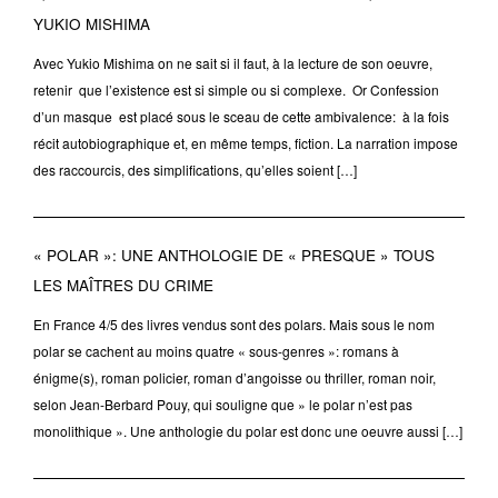
YUKIO MISHIMA
Avec Yukio Mishima on ne sait si il faut, à la lecture de son oeuvre,
retenir que l’existence est si simple ou si complexe. Or Confession
d’un masque est placé sous le sceau de cette ambivalence: à la fois
récit autobiographique et, en même temps, fiction. La narration impose
des raccourcis, des simplifications, qu’elles soient […]
« POLAR »: UNE ANTHOLOGIE DE « PRESQUE » TOUS
LES MAÎTRES DU CRIME
En France 4/5 des livres vendus sont des polars. Mais sous le nom
polar se cachent au moins quatre « sous-genres »: romans à
énigme(s), roman policier, roman d’angoisse ou thriller, roman noir,
selon Jean-Berbard Pouy, qui souligne que » le polar n’est pas
monolithique ». Une anthologie du polar est donc une oeuvre aussi […]