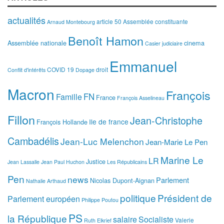
actualités
article 50
Assemblée constituante
Arnaud Montebourg
Benoît Hamon
Assemblée nationale
cinema
Casier judiciaire
Emmanuel
COVID 19
droit
Conflit d'intérêts
Dopage
Macron
François
FN
Famille
France
François Asselineau
Fillon
Jean-Christophe
Ile de france
François Hollande
Cambadélis
Jean-Luc Melenchon
Jean-Marie Le Pen
Marine Le
LR
Justice
Jean Lassalle
Jean Paul Huchon
Les Républicains
Pen
news
Parlement
Nicolas Dupont-Aignan
Nathalie Arthaud
politique
Président de
Parlement européen
Philippe Poutou
PS
la République
salaire
Socialiste
Valerie
Ruth Elkrief