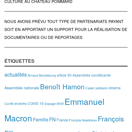
CULTURE AU CHÂTEAU POMMARD
NOUS AVONS PRÉVU TOUT TYPE DE PARTENARIATS PAYANT
SOIT EN APPORTANT UN SUPPORT POUR LA RÉALISATION DE
DOCUMENTAIRES OU DE REPORTAGES
ÉTIQUETTES
actualités
article 50
Assemblée constituante
Arnaud Montebourg
Benoît Hamon
Assemblée nationale
cinema
Casier judiciaire
Emmanuel
COVID 19
droit
Conflit d'intérêts
Dopage
Macron
François
FN
Famille
France
François Asselineau