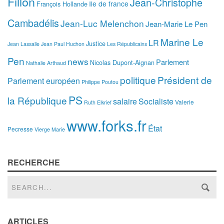
Fillon
Jean-Christophe
Ile de france
François Hollande
Cambadélis
Jean-Luc Melenchon
Jean-Marie Le Pen
Marine Le
LR
Justice
Jean Lassalle
Jean Paul Huchon
Les Républicains
Pen
news
Parlement
Nicolas Dupont-Aignan
Nathalie Arthaud
politique
Président de
Parlement européen
Philippe Poutou
PS
la République
salaire
Socialiste
Valerie
Ruth Elkrief
www.forks.fr
État
Pecresse
Vierge Marie
RECHERCHE
ARTICLES