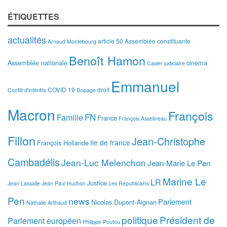
ÉTIQUETTES
actualités
article 50
Assemblée constituante
Arnaud Montebourg
Benoît Hamon
Assemblée nationale
cinema
Casier judiciaire
Emmanuel
COVID 19
droit
Conflit d'intérêts
Dopage
Macron
François
FN
Famille
France
François Asselineau
Fillon
Jean-Christophe
Ile de france
François Hollande
Cambadélis
Jean-Luc Melenchon
Jean-Marie Le Pen
Marine Le
LR
Justice
Jean Lassalle
Jean Paul Huchon
Les Républicains
Pen
news
Parlement
Nicolas Dupont-Aignan
Nathalie Arthaud
politique
Président de
Parlement européen
Philippe Poutou