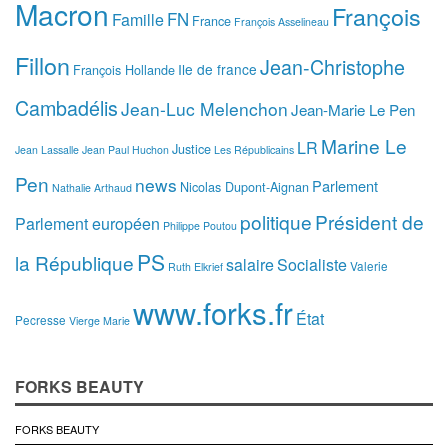
Macron
François
FN
Famille
France
François Asselineau
Fillon
Jean-Christophe
Ile de france
François Hollande
Cambadélis
Jean-Luc Melenchon
Jean-Marie Le Pen
Marine Le
LR
Justice
Jean Lassalle
Jean Paul Huchon
Les Républicains
Pen
news
Parlement
Nicolas Dupont-Aignan
Nathalie Arthaud
politique
Président de
Parlement européen
Philippe Poutou
PS
la République
salaire
Socialiste
Valerie
Ruth Elkrief
www.forks.fr
État
Pecresse
Vierge Marie
FORKS BEAUTY
FORKS BEAUTY