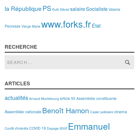
PS
la République
salaire
Socialiste
Valerie
Ruth Elkrief
www.forks.fr
État
Pecresse
Vierge Marie
RECHERCHE
ARTICLES
actualités
article 50
Assemblée constituante
Arnaud Montebourg
Benoît Hamon
Assemblée nationale
cinema
Casier judiciaire
Emmanuel
COVID 19
droit
Conflit d'intérêts
Dopage