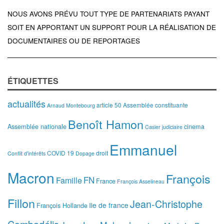
NOUS AVONS PRÉVU TOUT TYPE DE PARTENARIATS PAYANT
SOIT EN APPORTANT UN SUPPORT POUR LA RÉALISATION DE
DOCUMENTAIRES OU DE REPORTAGES
ÉTIQUETTES
actualités
article 50
Assemblée constituante
Arnaud Montebourg
Benoît Hamon
Assemblée nationale
cinema
Casier judiciaire
Emmanuel
COVID 19
droit
Conflit d'intérêts
Dopage
Macron
François
FN
Famille
France
François Asselineau
Fillon
Jean-Christophe
Ile de france
François Hollande