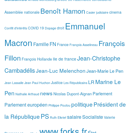
Benoît Hamon
Assemblée nationale
cinema
Casier judiciaire
Emmanuel
COVID 19
droit
Conflit d'intérêts
Dopage
Macron
François
FN
Famille
France
François Asselineau
Fillon
Jean-Christophe
Ile de france
François Hollande
Cambadélis
Jean-Luc Melenchon
Jean-Marie Le Pen
Marine Le
LR
Justice
Jean Lassalle
Jean Paul Huchon
Les Républicains
Pen
news
Parlement
Nicolas Dupont-Aignan
Nathalie Arthaud
politique
Président de
Parlement européen
Philippe Poutou
PS
la République
salaire
Socialiste
Valerie
Ruth Elkrief
www.forks.fr
État