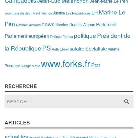
Cambadélis
Jean-Luc Melenchon
Jean-Marie Le Pen
Marine Le
LR
Justice
Jean Lassalle
Jean Paul Huchon
Les Républicains
Pen
news
Parlement
Nicolas Dupont-Aignan
Nathalie Arthaud
politique
Président de
Parlement européen
Philippe Poutou
PS
la République
salaire
Socialiste
Valerie
Ruth Elkrief
www.forks.fr
État
Pecresse
Vierge Marie
RECHERCHE
ARTICLES
actualités
article 50
Assemblée constituante
Arnaud Montebourg