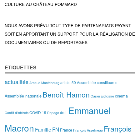
CULTURE AU CHÂTEAU POMMARD
NOUS AVONS PRÉVU TOUT TYPE DE PARTENARIATS PAYANT
SOIT EN APPORTANT UN SUPPORT POUR LA RÉALISATION DE
DOCUMENTAIRES OU DE REPORTAGES
ÉTIQUETTES
actualités
article 50
Assemblée constituante
Arnaud Montebourg
Benoît Hamon
Assemblée nationale
cinema
Casier judiciaire
Emmanuel
COVID 19
droit
Conflit d'intérêts
Dopage
Macron
François
FN
Famille
France
François Asselineau