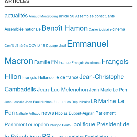
ARTICLES
actualités
article 50
Assemblée constituante
Arnaud Montebourg
Benoît Hamon
Assemblée nationale
cinema
Casier judiciaire
Emmanuel
COVID 19
droit
Conflit d'intérêts
Dopage
Macron
François
FN
Famille
France
François Asselineau
Fillon
Jean-Christophe
Ile de france
François Hollande
Cambadélis
Jean-Luc Melenchon
Jean-Marie Le Pen
Marine Le
LR
Justice
Jean Lassalle
Jean Paul Huchon
Les Républicains
Pen
news
Parlement
Nicolas Dupont-Aignan
Nathalie Arthaud
politique
Président de
Parlement européen
Philippe Poutou
PS
la République
salaire
Socialiste