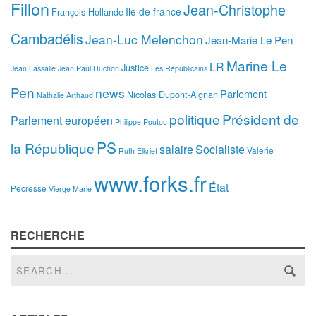
Fillon
Jean-Christophe
Ile de france
François Hollande
Cambadélis
Jean-Luc Melenchon
Jean-Marie Le Pen
Marine Le
LR
Justice
Jean Lassalle
Jean Paul Huchon
Les Républicains
Pen
news
Parlement
Nicolas Dupont-Aignan
Nathalie Arthaud
politique
Président de
Parlement européen
Philippe Poutou
PS
la République
salaire
Socialiste
Valerie
Ruth Elkrief
www.forks.fr
État
Pecresse
Vierge Marie
RECHERCHE