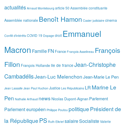
actualités
article 50
Assemblée constituante
Arnaud Montebourg
Benoît Hamon
Assemblée nationale
cinema
Casier judiciaire
Emmanuel
COVID 19
droit
Conflit d'intérêts
Dopage
Macron
François
FN
Famille
France
François Asselineau
Fillon
Jean-Christophe
Ile de france
François Hollande
Cambadélis
Jean-Luc Melenchon
Jean-Marie Le Pen
Marine Le
LR
Justice
Jean Lassalle
Jean Paul Huchon
Les Républicains
Pen
news
Parlement
Nicolas Dupont-Aignan
Nathalie Arthaud
politique
Président de
Parlement européen
Philippe Poutou
PS
la République
salaire
Socialiste
Valerie
Ruth Elkrief