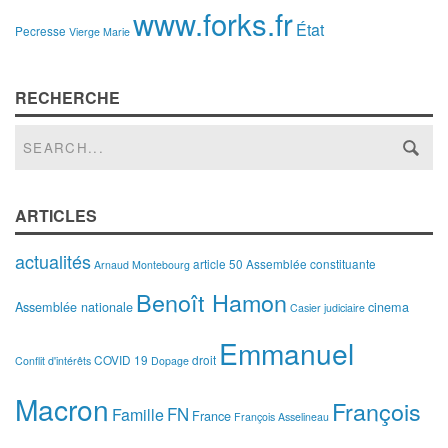
www.forks.fr
État
Pecresse
Vierge Marie
RECHERCHE
ARTICLES
actualités
article 50
Assemblée constituante
Arnaud Montebourg
Benoît Hamon
Assemblée nationale
cinema
Casier judiciaire
Emmanuel
COVID 19
droit
Conflit d'intérêts
Dopage
Macron
François
FN
Famille
France
François Asselineau