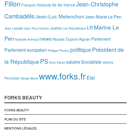
Fillon
Jean-Christophe
Ile de france
François Hollande
Cambadélis
Jean-Luc Melenchon
Jean-Marie Le Pen
Marine Le
LR
Justice
Jean Lassalle
Jean Paul Huchon
Les Républicains
Pen
news
Parlement
Nicolas Dupont-Aignan
Nathalie Arthaud
politique
Président de
Parlement européen
Philippe Poutou
PS
la République
salaire
Socialiste
Valerie
Ruth Elkrief
www.forks.fr
État
Pecresse
Vierge Marie
FORKS BEAUTY
FORKS BEAUTY
PLAN DU SITE
MENTIONS LÉGALES