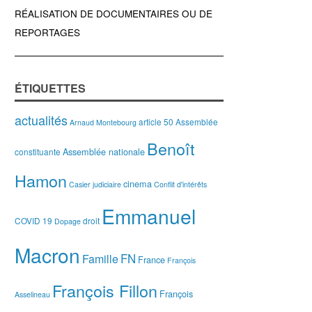
RÉALISATION DE DOCUMENTAIRES OU DE
REPORTAGES
ÉTIQUETTES
actualités
article 50
Assemblée
Arnaud Montebourg
Benoît
Assemblée nationale
constituante
Hamon
cinema
Casier judiciaire
Conflit d'intérêts
Emmanuel
COVID 19
droit
Dopage
Macron
FN
Famille
France
François
François Fillon
François
Asselineau