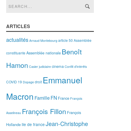
ARTICLES
actualités
article 50
Assemblée
Arnaud Montebourg
Benoît
Assemblée nationale
constituante
Hamon
cinema
Casier judiciaire
Conflit d'intérêts
Emmanuel
COVID 19
droit
Dopage
Macron
FN
Famille
France
François
François Fillon
François
Asselineau
Jean-Christophe
Ile de france
Hollande