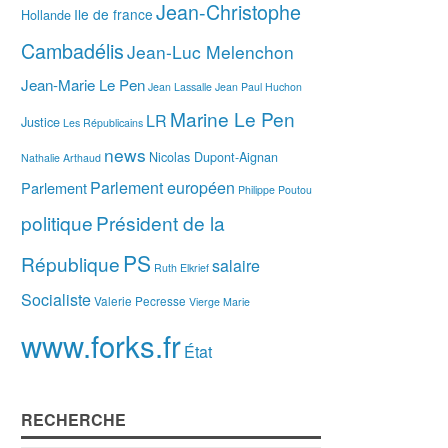
Jean-Christophe
Ile de france
Hollande
Cambadélis
Jean-Luc Melenchon
Jean-Marie Le Pen
Jean Lassalle
Jean Paul Huchon
Marine Le Pen
LR
Justice
Les Républicains
news
Nicolas Dupont-Aignan
Nathalie Arthaud
Parlement européen
Parlement
Philippe Poutou
politique
Président de la
PS
République
salaire
Ruth Elkrief
Socialiste
Valerie Pecresse
Vierge Marie
www.forks.fr
État
RECHERCHE