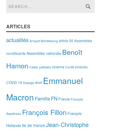
ARTICLES
actualités
article 50
Assemblée
Arnaud Montebourg
Benoît
Assemblée nationale
constituante
Hamon
cinema
Casier judiciaire
Conflit d'intérêts
Emmanuel
COVID 19
droit
Dopage
Macron
FN
Famille
France
François
François Fillon
François
Asselineau
Jean-Christophe
Ile de france
Hollande