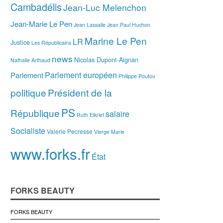
Cambadélis
Jean-Luc Melenchon
Jean-Marie Le Pen
Jean Lassalle
Jean Paul Huchon
Marine Le Pen
LR
Justice
Les Républicains
news
Nicolas Dupont-Aignan
Nathalie Arthaud
Parlement européen
Parlement
Philippe Poutou
politique
Président de la
PS
République
salaire
Ruth Elkrief
Socialiste
Valerie Pecresse
Vierge Marie
www.forks.fr
État
FORKS BEAUTY
FORKS BEAUTY