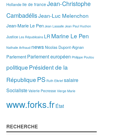
Jean-Christophe
Ile de france
Hollande
Cambadélis
Jean-Luc Melenchon
Jean-Marie Le Pen
Jean Lassalle
Jean Paul Huchon
Marine Le Pen
LR
Justice
Les Républicains
news
Nicolas Dupont-Aignan
Nathalie Arthaud
Parlement européen
Parlement
Philippe Poutou
politique
Président de la
PS
République
salaire
Ruth Elkrief
Socialiste
Valerie Pecresse
Vierge Marie
www.forks.fr
État
RECHERCHE