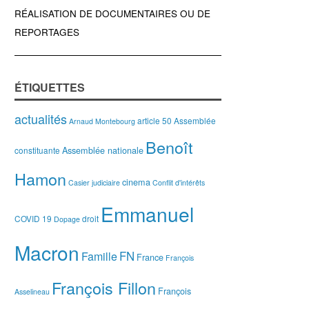
RÉALISATION DE DOCUMENTAIRES OU DE
REPORTAGES
ÉTIQUETTES
actualités
article 50
Assemblée
Arnaud Montebourg
Benoît
Assemblée nationale
constituante
Hamon
cinema
Casier judiciaire
Conflit d'intérêts
Emmanuel
COVID 19
droit
Dopage
Macron
FN
Famille
France
François
François Fillon
François
Asselineau