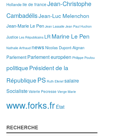
Jean-Christophe
Ile de france
Hollande
Cambadélis
Jean-Luc Melenchon
Jean-Marie Le Pen
Jean Lassalle
Jean Paul Huchon
Marine Le Pen
LR
Justice
Les Républicains
news
Nicolas Dupont-Aignan
Nathalie Arthaud
Parlement européen
Parlement
Philippe Poutou
politique
Président de la
PS
République
salaire
Ruth Elkrief
Socialiste
Valerie Pecresse
Vierge Marie
www.forks.fr
État
RECHERCHE