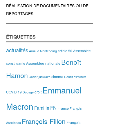
RÉALISATION DE DOCUMENTAIRES OU DE
REPORTAGES
ÉTIQUETTES
actualités
article 50
Assemblée
Arnaud Montebourg
Benoît
Assemblée nationale
constituante
Hamon
cinema
Casier judiciaire
Conflit d'intérêts
Emmanuel
COVID 19
droit
Dopage
Macron
FN
Famille
France
François
François Fillon
François
Asselineau