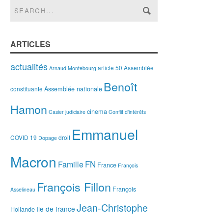
ARTICLES
actualités
article 50
Assemblée
Arnaud Montebourg
Benoît
Assemblée nationale
constituante
Hamon
cinema
Casier judiciaire
Conflit d'intérêts
Emmanuel
COVID 19
droit
Dopage
Macron
FN
Famille
France
François
François Fillon
François
Asselineau
Jean-Christophe
Ile de france
Hollande