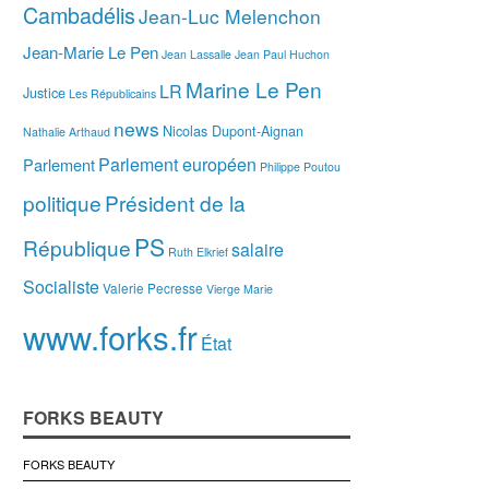
Cambadélis
Jean-Luc Melenchon
Jean-Marie Le Pen
Jean Lassalle
Jean Paul Huchon
Marine Le Pen
LR
Justice
Les Républicains
news
Nicolas Dupont-Aignan
Nathalie Arthaud
Parlement européen
Parlement
Philippe Poutou
politique
Président de la
PS
République
salaire
Ruth Elkrief
Socialiste
Valerie Pecresse
Vierge Marie
www.forks.fr
État
FORKS BEAUTY
FORKS BEAUTY