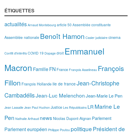
ÉTIQUETTES
actualités
article 50
Assemblée constituante
Arnaud Montebourg
Benoît Hamon
Assemblée nationale
cinema
Casier judiciaire
Emmanuel
COVID 19
droit
Conflit d'intérêts
Dopage
Macron
François
FN
Famille
France
François Asselineau
Fillon
Jean-Christophe
Ile de france
François Hollande
Cambadélis
Jean-Luc Melenchon
Jean-Marie Le Pen
Marine Le
LR
Justice
Jean Lassalle
Jean Paul Huchon
Les Républicains
Pen
news
Parlement
Nicolas Dupont-Aignan
Nathalie Arthaud
politique
Président de
Parlement européen
Philippe Poutou