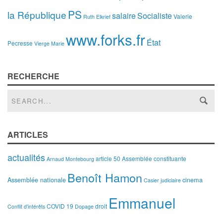
PS
la République
salaire
Socialiste
Valerie
Ruth Elkrief
www.forks.fr
État
Pecresse
Vierge Marie
RECHERCHE
ARTICLES
actualités
article 50
Assemblée constituante
Arnaud Montebourg
Benoît Hamon
Assemblée nationale
cinema
Casier judiciaire
Emmanuel
COVID 19
droit
Conflit d'intérêts
Dopage