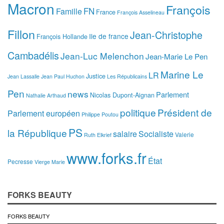
Macron
François
FN
Famille
France
François Asselineau
Fillon
Jean-Christophe
Ile de france
François Hollande
Cambadélis
Jean-Luc Melenchon
Jean-Marie Le Pen
Marine Le
LR
Justice
Jean Lassalle
Jean Paul Huchon
Les Républicains
Pen
news
Parlement
Nicolas Dupont-Aignan
Nathalie Arthaud
politique
Président de
Parlement européen
Philippe Poutou
PS
la République
salaire
Socialiste
Valerie
Ruth Elkrief
www.forks.fr
État
Pecresse
Vierge Marie
FORKS BEAUTY
FORKS BEAUTY