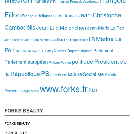
FN
Famille
France
François Asselineau
Fillon
Jean-Christophe
Ile de france
François Hollande
Cambadélis
Jean-Luc Melenchon
Jean-Marie Le Pen
Marine Le
LR
Justice
Jean Lassalle
Jean Paul Huchon
Les Républicains
Pen
news
Parlement
Nicolas Dupont-Aignan
Nathalie Arthaud
politique
Président de
Parlement européen
Philippe Poutou
PS
la République
salaire
Socialiste
Valerie
Ruth Elkrief
www.forks.fr
État
Pecresse
Vierge Marie
FORKS BEAUTY
FORKS BEAUTY
PLAN DU SITE