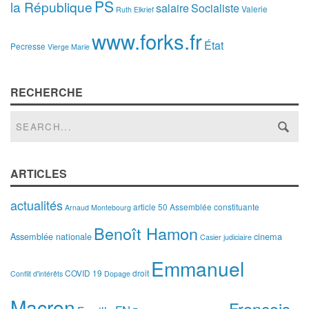
PS
la République
salaire
Socialiste
Valerie
Ruth Elkrief
www.forks.fr
État
Pecresse
Vierge Marie
RECHERCHE
ARTICLES
actualités
article 50
Assemblée constituante
Arnaud Montebourg
Benoît Hamon
Assemblée nationale
cinema
Casier judiciaire
Emmanuel
COVID 19
droit
Conflit d'intérêts
Dopage
Macron
François