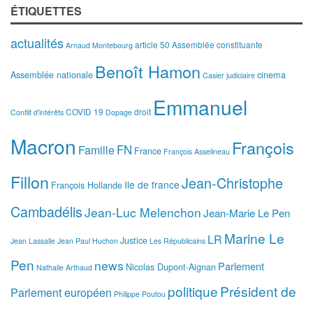
ÉTIQUETTES
actualités
article 50
Assemblée constituante
Arnaud Montebourg
Benoît Hamon
Assemblée nationale
cinema
Casier judiciaire
Emmanuel
COVID 19
droit
Conflit d'intérêts
Dopage
Macron
François
FN
Famille
France
François Asselineau
Fillon
Jean-Christophe
Ile de france
François Hollande
Cambadélis
Jean-Luc Melenchon
Jean-Marie Le Pen
Marine Le
LR
Justice
Jean Lassalle
Jean Paul Huchon
Les Républicains
Pen
news
Parlement
Nicolas Dupont-Aignan
Nathalie Arthaud
politique
Président de
Parlement européen
Philippe Poutou