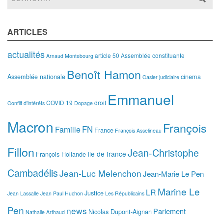
ARTICLES
actualités
article 50
Assemblée constituante
Arnaud Montebourg
Benoît Hamon
Assemblée nationale
cinema
Casier judiciaire
Emmanuel
COVID 19
droit
Conflit d'intérêts
Dopage
Macron
François
FN
Famille
France
François Asselineau
Fillon
Jean-Christophe
Ile de france
François Hollande
Cambadélis
Jean-Luc Melenchon
Jean-Marie Le Pen
Marine Le
LR
Justice
Jean Lassalle
Jean Paul Huchon
Les Républicains
Pen
news
Parlement
Nicolas Dupont-Aignan
Nathalie Arthaud