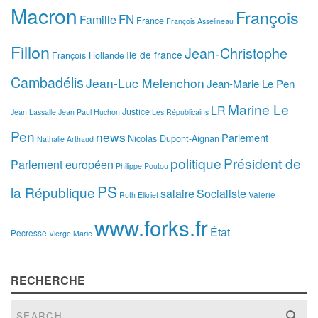
Macron
François
FN
Famille
France
François Asselineau
Fillon
Jean-Christophe
Ile de france
François Hollande
Cambadélis
Jean-Luc Melenchon
Jean-Marie Le Pen
Marine Le
LR
Justice
Jean Lassalle
Jean Paul Huchon
Les Républicains
Pen
news
Parlement
Nicolas Dupont-Aignan
Nathalie Arthaud
politique
Président de
Parlement européen
Philippe Poutou
PS
la République
salaire
Socialiste
Valerie
Ruth Elkrief
www.forks.fr
État
Pecresse
Vierge Marie
RECHERCHE