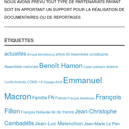
NOUS AVONS PRÉVU TOUT TYPE DE PARTENARIATS PAYANT
SOIT EN APPORTANT UN SUPPORT POUR LA RÉALISATION DE
DOCUMENTAIRES OU DE REPORTAGES
ÉTIQUETTES
actualités
article 50
Assemblée constituante
Arnaud Montebourg
Benoît Hamon
Assemblée nationale
cinema
Casier judiciaire
Emmanuel
COVID 19
droit
Conflit d'intérêts
Dopage
Macron
François
FN
Famille
France
François Asselineau
Fillon
Jean-Christophe
Ile de france
François Hollande
Cambadélis
Jean-Luc Melenchon
Jean-Marie Le Pen