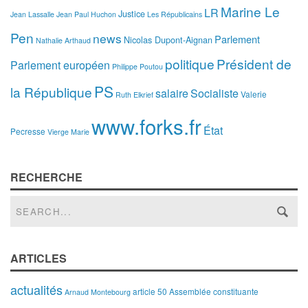
Marine Le
LR
Justice
Jean Lassalle
Jean Paul Huchon
Les Républicains
Pen
news
Parlement
Nicolas Dupont-Aignan
Nathalie Arthaud
politique
Président de
Parlement européen
Philippe Poutou
PS
la République
salaire
Socialiste
Valerie
Ruth Elkrief
www.forks.fr
État
Pecresse
Vierge Marie
RECHERCHE
ARTICLES
actualités
article 50
Assemblée constituante
Arnaud Montebourg