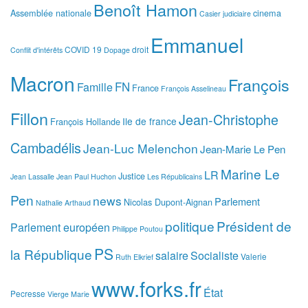
Benoît Hamon
Assemblée nationale
cinema
Casier judiciaire
Emmanuel
COVID 19
droit
Conflit d'intérêts
Dopage
Macron
François
FN
Famille
France
François Asselineau
Fillon
Jean-Christophe
Ile de france
François Hollande
Cambadélis
Jean-Luc Melenchon
Jean-Marie Le Pen
Marine Le
LR
Justice
Jean Lassalle
Jean Paul Huchon
Les Républicains
Pen
news
Parlement
Nicolas Dupont-Aignan
Nathalie Arthaud
politique
Président de
Parlement européen
Philippe Poutou
PS
la République
salaire
Socialiste
Valerie
Ruth Elkrief
www.forks.fr
État
Pecresse
Vierge Marie