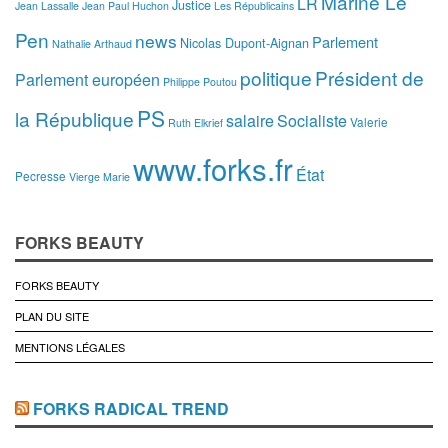
Marine Le
LR
Justice
Jean Lassalle
Jean Paul Huchon
Les Républicains
Pen
news
Parlement
Nicolas Dupont-Aignan
Nathalie Arthaud
politique
Président de
Parlement européen
Philippe Poutou
PS
la République
salaire
Socialiste
Valerie
Ruth Elkrief
www.forks.fr
État
Pecresse
Vierge Marie
FORKS BEAUTY
FORKS BEAUTY
PLAN DU SITE
MENTIONS LÉGALES
FORKS RADICAL TREND