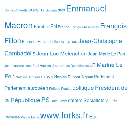
Emmanuel
COVID 19
droit
Conflit d'intérêts
Dopage
Macron
François
FN
Famille
France
François Asselineau
Fillon
Jean-Christophe
Ile de france
François Hollande
Cambadélis
Jean-Luc Melenchon
Jean-Marie Le Pen
Marine Le
LR
Justice
Jean Lassalle
Jean Paul Huchon
Les Républicains
Pen
news
Parlement
Nicolas Dupont-Aignan
Nathalie Arthaud
politique
Président de
Parlement européen
Philippe Poutou
PS
la République
salaire
Socialiste
Valerie
Ruth Elkrief
www.forks.fr
État
Pecresse
Vierge Marie