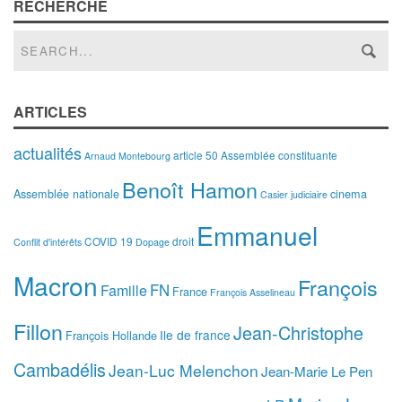
RECHERCHE
ARTICLES
actualités
article 50
Assemblée constituante
Arnaud Montebourg
Benoît Hamon
Assemblée nationale
cinema
Casier judiciaire
Emmanuel
COVID 19
droit
Conflit d'intérêts
Dopage
Macron
François
FN
Famille
France
François Asselineau
Fillon
Jean-Christophe
Ile de france
François Hollande
Cambadélis
Jean-Luc Melenchon
Jean-Marie Le Pen