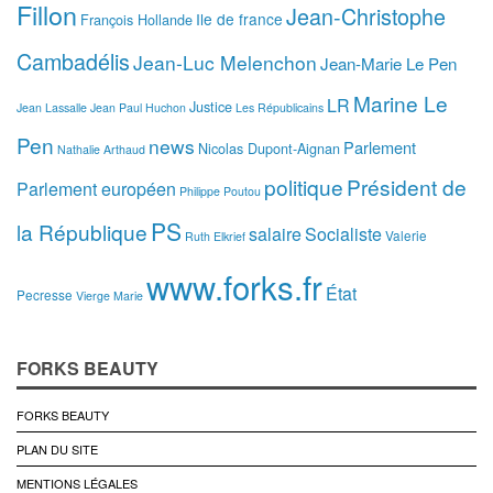
Fillon
Jean-Christophe
Ile de france
François Hollande
Cambadélis
Jean-Luc Melenchon
Jean-Marie Le Pen
Marine Le
LR
Justice
Jean Lassalle
Jean Paul Huchon
Les Républicains
Pen
news
Parlement
Nicolas Dupont-Aignan
Nathalie Arthaud
politique
Président de
Parlement européen
Philippe Poutou
PS
la République
salaire
Socialiste
Valerie
Ruth Elkrief
www.forks.fr
État
Pecresse
Vierge Marie
FORKS BEAUTY
FORKS BEAUTY
PLAN DU SITE
MENTIONS LÉGALES