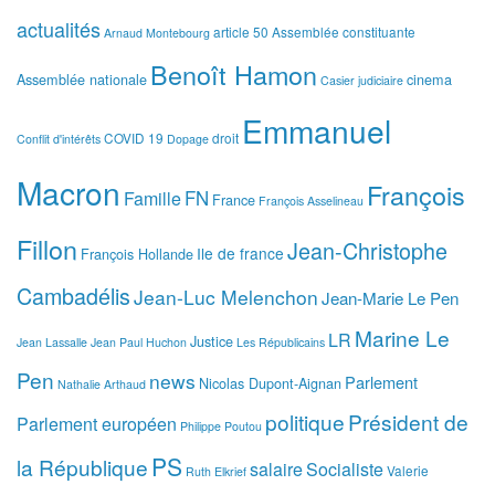
actualités
article 50
Assemblée constituante
Arnaud Montebourg
Benoît Hamon
Assemblée nationale
cinema
Casier judiciaire
Emmanuel
COVID 19
droit
Conflit d'intérêts
Dopage
Macron
François
FN
Famille
France
François Asselineau
Fillon
Jean-Christophe
Ile de france
François Hollande
Cambadélis
Jean-Luc Melenchon
Jean-Marie Le Pen
Marine Le
LR
Justice
Jean Lassalle
Jean Paul Huchon
Les Républicains
Pen
news
Parlement
Nicolas Dupont-Aignan
Nathalie Arthaud
politique
Président de
Parlement européen
Philippe Poutou
PS
la République
salaire
Socialiste
Valerie
Ruth Elkrief