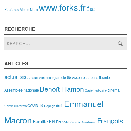
www.forks.fr
État
Pecresse
Vierge Marie
RECHERCHE
ARTICLES
actualités
article 50
Assemblée constituante
Arnaud Montebourg
Benoît Hamon
Assemblée nationale
cinema
Casier judiciaire
Emmanuel
COVID 19
droit
Conflit d'intérêts
Dopage
Macron
François
FN
Famille
France
François Asselineau