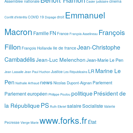
Assemblée nationale
cinema
Casier judiciaire
Emmanuel
COVID 19
droit
Conflit d'intérêts
Dopage
Macron
François
FN
Famille
France
François Asselineau
Fillon
Jean-Christophe
Ile de france
François Hollande
Cambadélis
Jean-Luc Melenchon
Jean-Marie Le Pen
Marine Le
LR
Justice
Jean Lassalle
Jean Paul Huchon
Les Républicains
Pen
news
Parlement
Nicolas Dupont-Aignan
Nathalie Arthaud
politique
Président de
Parlement européen
Philippe Poutou
PS
la République
salaire
Socialiste
Valerie
Ruth Elkrief
www.forks.fr
État
Pecresse
Vierge Marie