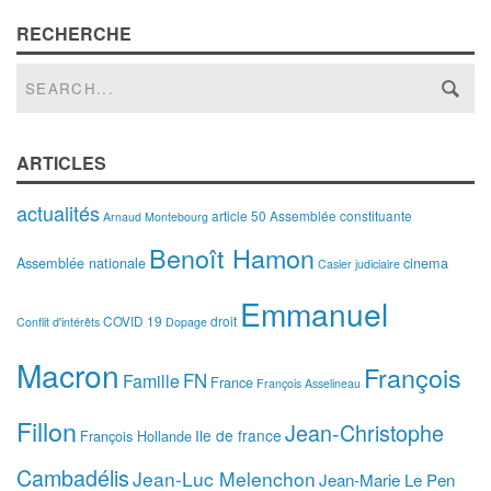
RECHERCHE
ARTICLES
actualités
article 50
Assemblée constituante
Arnaud Montebourg
Benoît Hamon
Assemblée nationale
cinema
Casier judiciaire
Emmanuel
COVID 19
droit
Conflit d'intérêts
Dopage
Macron
François
FN
Famille
France
François Asselineau
Fillon
Jean-Christophe
Ile de france
François Hollande
Cambadélis
Jean-Luc Melenchon
Jean-Marie Le Pen