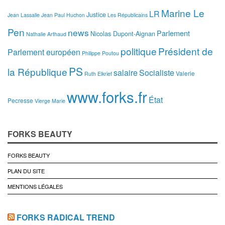
Marine Le
LR
Justice
Jean Lassalle
Jean Paul Huchon
Les Républicains
Pen
news
Parlement
Nicolas Dupont-Aignan
Nathalie Arthaud
politique
Président de
Parlement européen
Philippe Poutou
PS
la République
salaire
Socialiste
Valerie
Ruth Elkrief
www.forks.fr
État
Pecresse
Vierge Marie
FORKS BEAUTY
FORKS BEAUTY
PLAN DU SITE
MENTIONS LÉGALES
FORKS RADICAL TREND