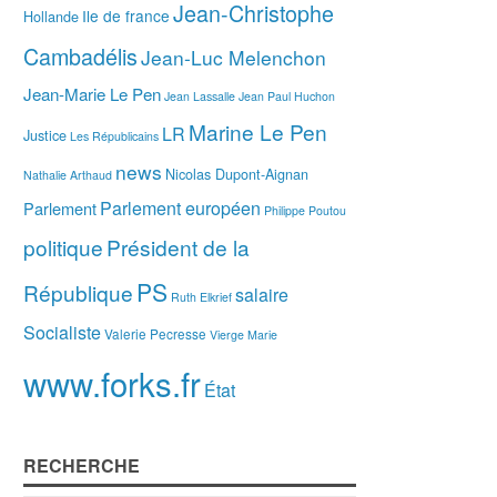
Jean-Christophe
Ile de france
Hollande
Cambadélis
Jean-Luc Melenchon
Jean-Marie Le Pen
Jean Lassalle
Jean Paul Huchon
Marine Le Pen
LR
Justice
Les Républicains
news
Nicolas Dupont-Aignan
Nathalie Arthaud
Parlement européen
Parlement
Philippe Poutou
politique
Président de la
PS
République
salaire
Ruth Elkrief
Socialiste
Valerie Pecresse
Vierge Marie
www.forks.fr
État
RECHERCHE