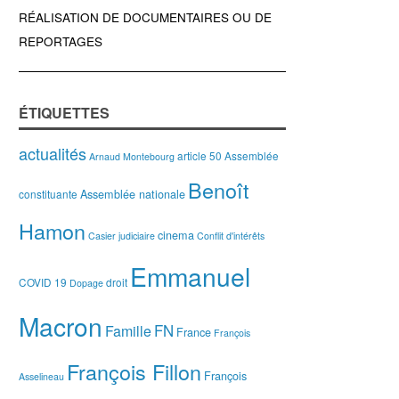
RÉALISATION DE DOCUMENTAIRES OU DE
REPORTAGES
ÉTIQUETTES
actualités
article 50
Assemblée
Arnaud Montebourg
Benoît
Assemblée nationale
constituante
Hamon
cinema
Casier judiciaire
Conflit d'intérêts
Emmanuel
COVID 19
droit
Dopage
Macron
FN
Famille
France
François
François Fillon
François
Asselineau