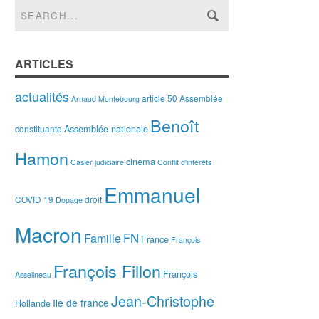
ARTICLES
actualités
article 50
Assemblée
Arnaud Montebourg
Benoît
Assemblée nationale
constituante
Hamon
cinema
Casier judiciaire
Conflit d'intérêts
Emmanuel
COVID 19
droit
Dopage
Macron
FN
Famille
France
François
François Fillon
François
Asselineau
Jean-Christophe
Ile de france
Hollande