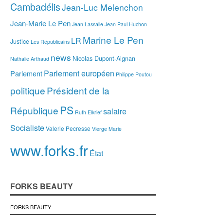
Cambadélis
Jean-Luc Melenchon
Jean-Marie Le Pen
Jean Lassalle
Jean Paul Huchon
Marine Le Pen
LR
Justice
Les Républicains
news
Nicolas Dupont-Aignan
Nathalie Arthaud
Parlement européen
Parlement
Philippe Poutou
politique
Président de la
PS
République
salaire
Ruth Elkrief
Socialiste
Valerie Pecresse
Vierge Marie
www.forks.fr
État
FORKS BEAUTY
FORKS BEAUTY